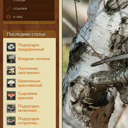
статьи
ссылки
о нас
Последние статьи
Подгруздок
придорожный
Бледная поганка
Паутинник
заостренно...
Шампиньон
красноватый
Сыроежка
красная
Подгруздок
зеленоват...
Подгруздок
остроплас...