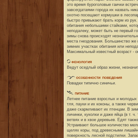
это время буроголовые гаички встреч
завсегдатаями города их назвать ник
охотно посещают кормушки в лесопар
быстро привыкают брать корм из рук.
обитания небольшими стайками, котор
неподалеку, может быть не первый го
зимы снова происходят незначитель
места гнездования. Большинство же 
зимних участках обитания или непода
Максимальный известный возраст - ок
ФЕНОЛОГИЯ
Ведут оседлый образ жизни, незначи
ОСОБЕННОСТИ
ПОВЕДЕНИЯ
Повадки типично синичьи.
ПИТАНИЕ
Летнее питание взрослых и молодых 
тля, пауки и их коконы, а также чер
даже скармливают их птенцам. В зим
личинки, куколки и даже яйца (в т. ч
ветвях и в хвое деревьев. Едят такж
Устраивают большое количество мелк
щелях коры, под древесными лишайн
поверхность лесной подстилки. Запа