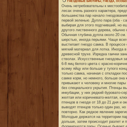
ГНЕЗДОВЫЕ БИОТИПЫ, ГНЕЗДА, ОСОБ
Очень нетребовательны к местообит
лесах очень разного характера, пре
большинства пар начало гнездования
первой зеленью. Дупло пара (оба - с
выбирая для этого подгнивший, но е
другого лиственного дерева, обычно 
Обычная глубина дупла около 20 см.
шерстью, иногда перьями. Чаще всего
выстилает гнездо самка. В процессе
мягкий материал для лотка. Иногда в
древесной трухе. Изредка гаички за
стволах. Искусственные гнездовья за
6-8 яиц белого цвета с красно-кори
всему яйцу или больше у тупого конц
только самка, начиная с откладки по
самке корм, но немного, больше она 
привыкают к человеку и многие пары
без специального укрытия. Птенцы вы
инкубации, у них редкий буровато-се
желтая или коричневато-желтая, клю
птенцов в гнезде от 18 до 21 дня и о
выводят птенцов только один раз, но 
повторно. Как редкое явление зарег
Молодые держатся на территории па
дольше, затем происходит разлет и 
формируются пары. Осенью бывает е