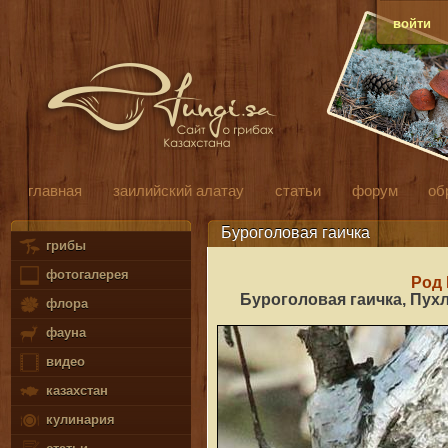
войти
главная
заилийский алатау
статьи
форум
об
Буроголовая гаичка
грибы
фотогалерея
Род
Буроголовая гаичка, Пух
флора
фауна
видео
казахстан
кулинария