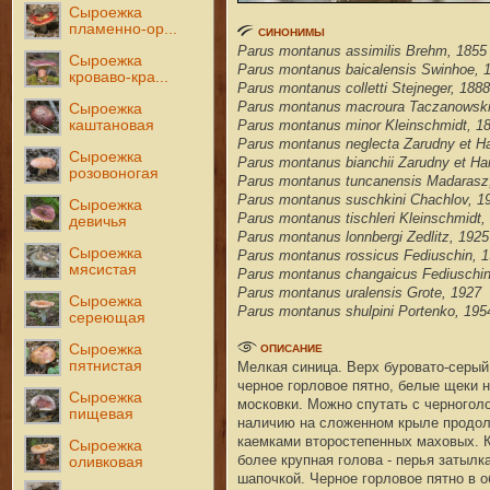
Сыроежка
пламенно-ор...
СИНОНИМЫ
Parus montanus assimilis Brehm, 1855
Сыроежка
Parus montanus baicalensis Swinhoe, 
кроваво-кра...
Parus montanus colletti Stejneger, 1888
Parus montanus macroura Taczanowski
Сыроежка
каштановая
Parus montanus minor Kleinschmidt, 1
Parus montanus neglecta Zarudny et H
Сыроежка
Parus montanus bianchii Zarudny et Ha
розовоногая
Parus montanus tuncanensis Madarasz
Parus montanus suschkini Chachlov, 1
Сыроежка
Parus montanus tischleri Kleinschmidt,
девичья
Parus montanus lonnbergi Zedlitz, 1925
Сыроежка
Parus montanus rossicus Fediuschin, 
мясистая
Parus montanus changaicus Fediuschi
Parus montanus uralensis Grote, 1927
Сыроежка
Parus montanus shulpini Portenko, 195
сереющая
Сыроежка
ОПИСАНИЕ
пятнистая
Мелкая синица. Верх буровато-серый,
черное горловое пятно, белые щеки н
Сыроежка
московки. Можно спутать с черноголо
пищевая
наличию на сложенном крыле продолг
каемками второстепенных маховых. К
Сыроежка
более крупная голова - перья затылк
оливковая
шапочкой. Черное горловое пятно в о