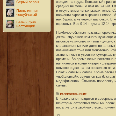
заходит на грудь. Контактный призна
Серый варан
средних не меньше чем на 3-4 мм. О
и отсутствием явных рыжих тонов. С
Пилолистник
чешуйчатый
вариации окраски выражены слабо. 
них бурой, а не черной шапочкой. В 
Белый гриб
взрослых. Вес 9-14 г, длина 12-14, кр
настоящий
Наиболее обычная позывка переклика
джзз», звучащее немного жужжаще и 
высокое «сии-сии-сии» или «ци-ци», 
меланхоличных или даже печальных с
повышением тона или монотонно: «тии-
активно поют в утренних сумерках, м
времени. Во время пения постоянно 
начинается в конце января - феврале
слышно редко, затем несколько акти
Поют и самцы и самки. Кроме песни 
«побаловкой», звучит он как быстра
модификациях. Слышать побаловку мо
самцы.
РАСПРОСТРАНЕНИЕ
В Казахстане гнездится в северных и
некоторых островных хвойных лесах 
поселяется в хвойных лесах, причем