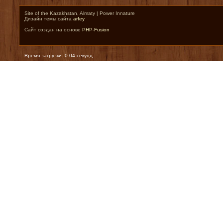
Site of the Kazakhstan, Almaty | Power Innature
Дизайн темы сайта
arfey
Сайт создан на основе
PHP-Fusion
Время загрузки: 0.04 секунд