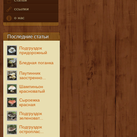
статьи
ссылки
о нас
Последние статьи
Подгруздок
придорожный
Бледная поганка
Паутинник
заостренно...
Шампиньон
красноватый
Сыроежка
красная
Подгруздок
зеленоват...
Подгруздок
остроплас...