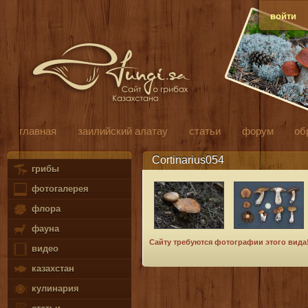
войти
главная
заилийский алатау
статьи
форум
об
Cortinarius054
грибы
фотогалерея
флора
фауна
Сайту требуются фотографии этого вида
видео
казахстан
кулинария