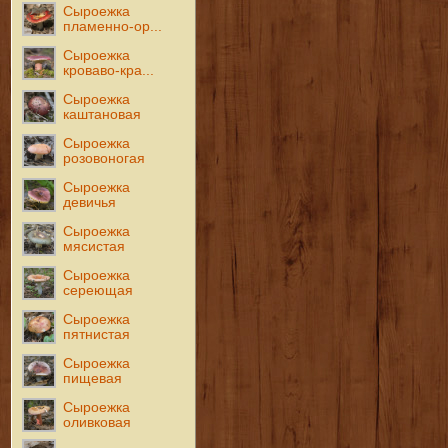
Сыроежка
пламенно-ор...
Сыроежка
кроваво-кра...
Сыроежка
каштановая
Сыроежка
розовоногая
Сыроежка
девичья
Сыроежка
мясистая
Сыроежка
сереющая
Сыроежка
пятнистая
Сыроежка
пищевая
Сыроежка
оливковая