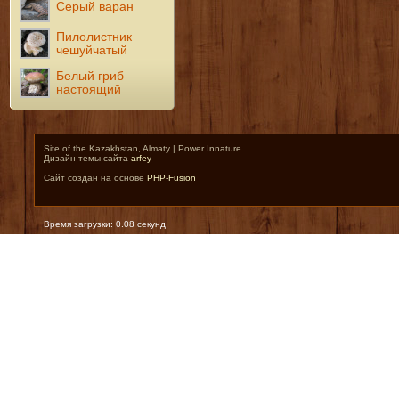
Серый варан
Пилолистник
чешуйчатый
Белый гриб
настоящий
Site of the Kazakhstan, Almaty | Power Innature
Дизайн темы сайта
arfey
Сайт создан на основе
PHP-Fusion
Время загрузки: 0.08 секунд