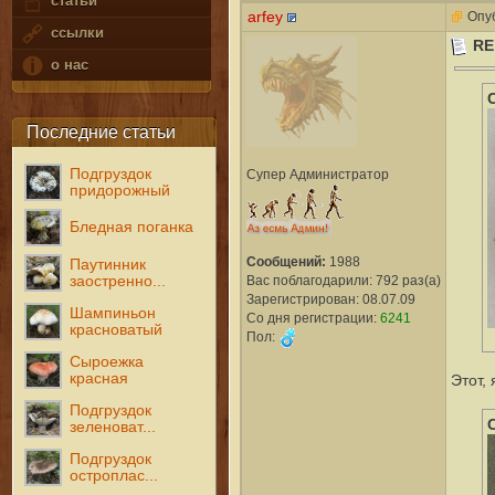
статьи
arfey
Опуб
ссылки
RE
о нас
Последние статьи
Подгруздок
Супер Администратор
придорожный
Бледная поганка
Сообщений:
1988
Паутинник
Вас поблагодарили: 792 раз(а)
заостренно...
Зарегистрирован: 08.07.09
Шампиньон
Со дня регистрации:
6241
красноватый
Пол:
Сыроежка
красная
Этот,
Подгруздок
зеленоват...
Подгруздок
остроплас...