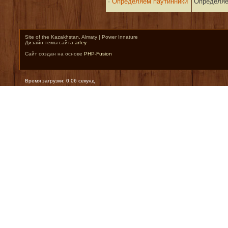
·
Определяем паутинники
Определяе
Site of the Kazakhstan, Almaty | Power Innature
Дизайн темы сайта
arfey
Сайт создан на основе
PHP-Fusion
Время загрузки: 0.06 секунд