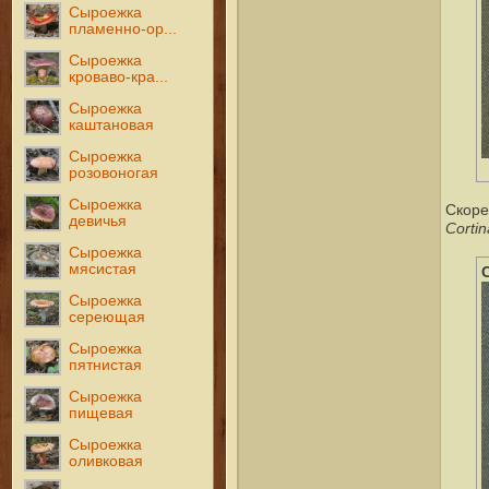
Сыроежка
пламенно-ор...
Сыроежка
кроваво-кра...
Сыроежка
каштановая
Сыроежка
розовоногая
Сыроежка
Скоре
девичья
Cortin
Сыроежка
мясистая
Сыроежка
сереющая
Сыроежка
пятнистая
Сыроежка
пищевая
Сыроежка
оливковая