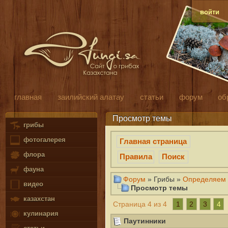
войти
главная
заилийский алатау
статьи
форум
об
Просмотр темы
грибы
фотогалерея
Главная страница
флора
Правила
Поиск
фауна
Форум
» Грибы »
Определяем 
видео
Просмотр темы
казахстан
1
2
3
4
Страница 4 из 4
кулинария
Паутинники