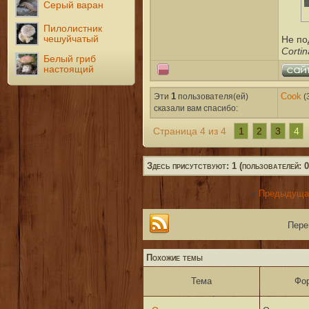
Серый варан
Пилолистник
чешуйчатый
Не по
Cortin
Белый гриб
настоящий
Эти
1
пользователя(ей)
Cook
(
сказали вам cпасибо:
1
2
3
4
Страница 4 из 4
Здесь присутствуют: 1 (пользователей: 0,
«
Предыдуща
Пере
Похожие темы
Тема
Фо