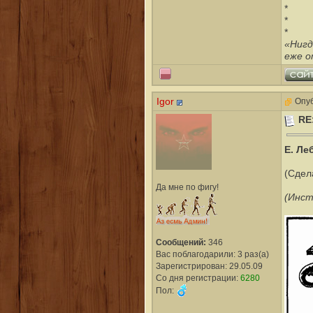
*
*
*
«Нигд
еже о
Igor
Опуб
RE
Е. Ле
(Сдел
Да мне по фигу!
(Инст
Сообщений:
346
Вас поблагодарили: 3 раз(а)
Зарегистрирован: 29.05.09
Со дня регистрации:
6280
Пол: