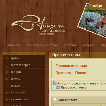
войти
главная
заилийский алатау
статьи
форум
об
Просмотр темы
грибы
фотогалерея
Главная страница
флора
Правила
Поиск
фауна
Форум
» Всякая всячина »
Вся
видео
Просмотр темы
казахстан
кулинария
Библиотека