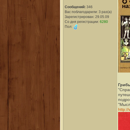
Сообщений:
346
Вас поблагодарили: 3 раз(а)
Зарегистрирован: 29.05.09
Со дня регистрации:
6280
Пол:
Грибы
"Спра
путеш
подро
"Мысль
http:/