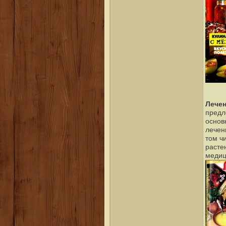
Лечен
предл
основ
лечен
том ч
расте
меди