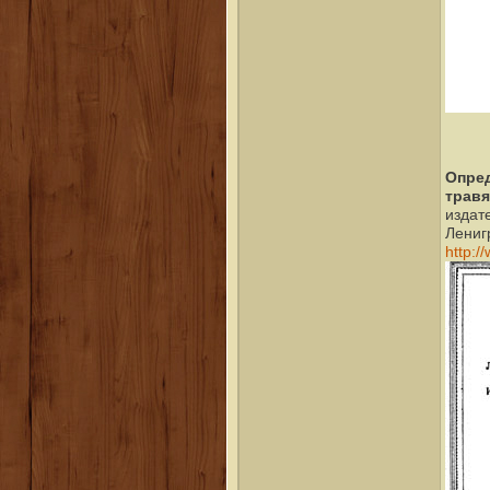
Опре
травя
издат
Лениг
http:/