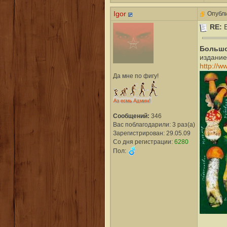
Igor
Опубли
RE:
Большо
издание
http://w
Да мне по фигу!
Сообщений:
346
Вас поблагодарили: 3 раз(а)
Зарегистрирован: 29.05.09
Со дня регистрации:
6280
Пол: