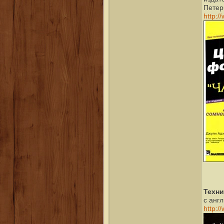
Петер
http:/
Техни
с англ
http:/