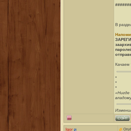
######
В разде
Напом
ЗАРЕГИ
заархи
паролей
отправк
Качаем 
*
*
*
«Нигде 
владом
Измени
Igor
Опуб