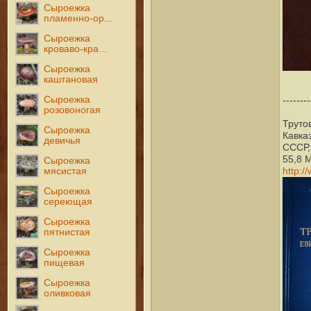
Сыроежка
пламенно-ор...
Сыроежка
кроваво-кра...
Сыроежка
каштановая
Сыроежка
--------
розовоногая
Труто
Сыроежка
Кавказ
девичья
СССР,
55,8 
Сыроежка
http:/
мясистая
Сыроежка
сереющая
Сыроежка
пятнистая
Сыроежка
пищевая
Сыроежка
оливковая