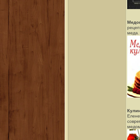
Медо
рецеп
меда.
Кулин
Елене
совре
медом.