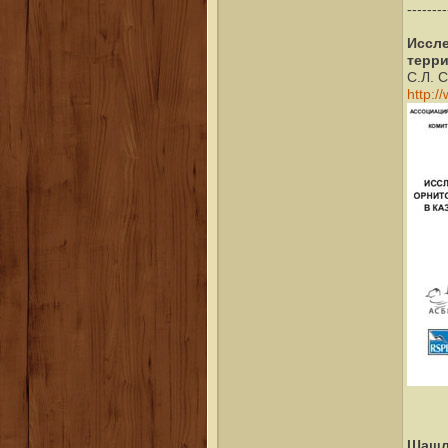
--------
Иссл
терри
С.Л. 
http:/
Шашл