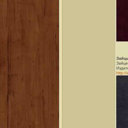
Зайц
Зайце
Издате
http:/