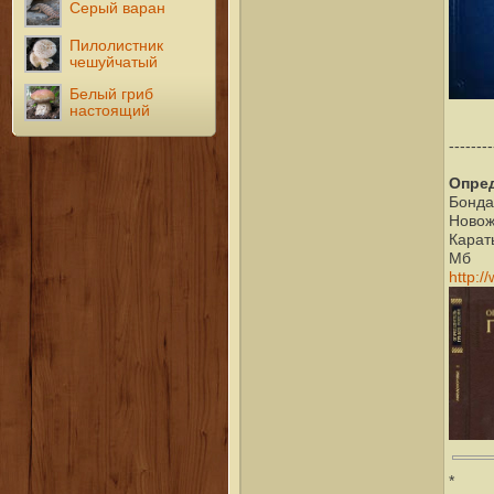
Серый варан
Пилолистник
чешуйчатый
Белый гриб
настоящий
--------
Опред
Бонда
Новож
Карат
Мб
http:/
*