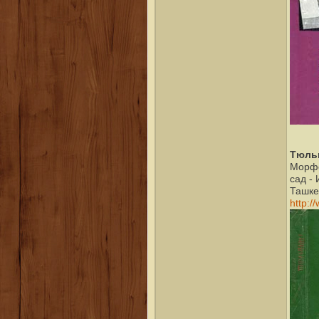
Тюльп
Морфо
сад -
Ташкен
http:/