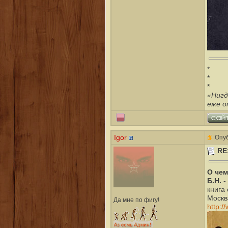
*
*
*
«Нигд
еже о
Igor
Опуб
RE
О чем
Б.Н.
-
книга
Москва
Да мне по фигу!
http:/