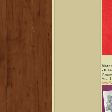
Мате
- Шва
Издат
Ата, 1
http:/