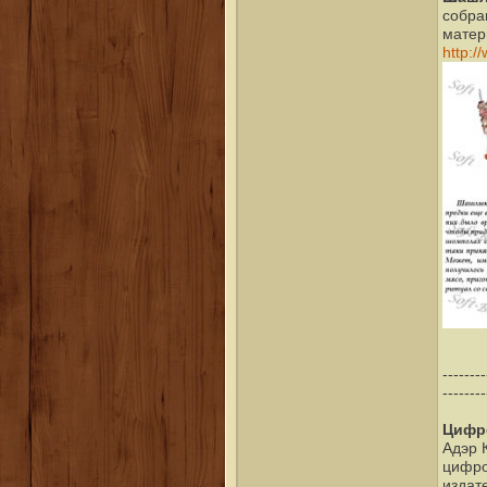
собра
матер
http:/
--------
--------
Цифр
Адэр К
цифро
издате