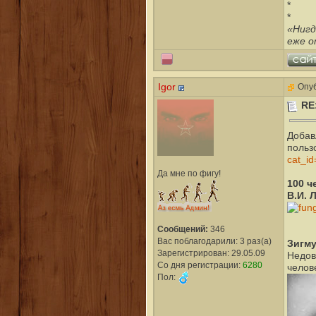
*
*
«Нигд
еже о
Igor
Опуб
RE
Добав
польз
cat_id
Да мне по фигу!
100 ч
В.И. 
Сообщений:
346
Вас поблагодарили: 3 раз(а)
Зигм
Зарегистрирован: 29.05.09
Недов
Со дня регистрации:
6280
челов
Пол: