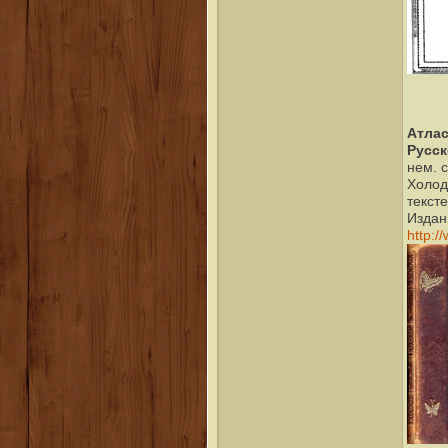
Атлас
Русск
нем. 
Холод
текст
Издани
http:/