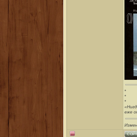
*
*
*
«Нигд
еже о
Измен