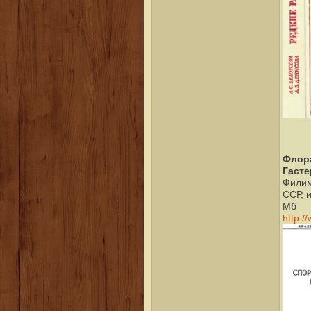
Флора
Гаст
Филим
ССР, и
Мб
http:/