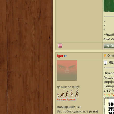
*
*
*
«Нигд
еже о
Igor
Опуб
RE
Эколо
Акаде
морфо
Северц
Да мне по фигу!
2,93 
http:/
Сообщений:
346
Вас поблагодарили: 3 раз(а)