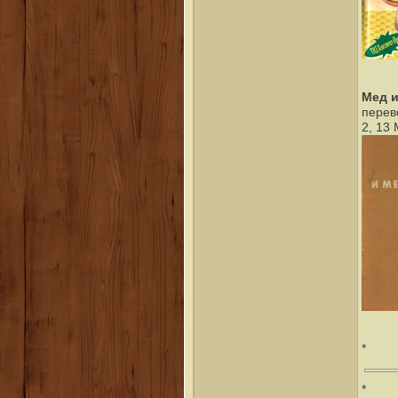
Мед и
перев
2, 13
*
*