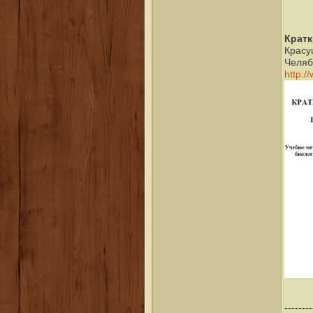
Кратк
Красу
Челяби
http:/
--------