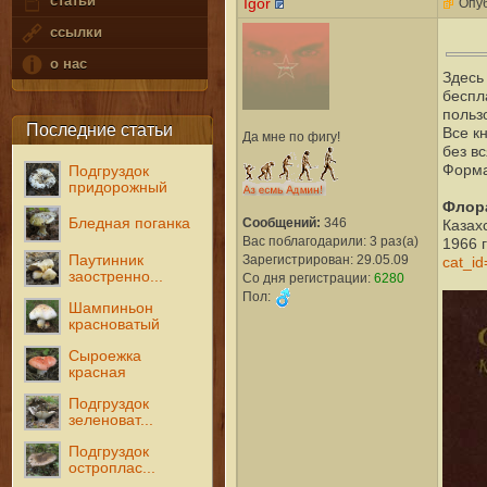
статьи
Igor
Опуб
ссылки
о нас
Здесь
беспл
польз
Последние статьи
Все к
Да мне по фигу!
без в
Форма
Подгруздок
придорожный
Флора
Сообщений:
346
Бледная поганка
Казах
Вас поблагодарили: 3 раз(а)
1966 г
Зарегистрирован: 29.05.09
Паутинник
cat_id
заостренно...
Со дня регистрации:
6280
Пол:
Шампиньон
красноватый
Сыроежка
красная
Подгруздок
зеленоват...
Подгруздок
остроплас...