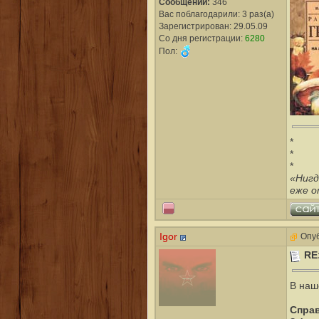
Сообщений:
346
Вас поблагодарили: 3 раз(а)
Зарегистрирован: 29.05.09
Со дня регистрации:
6280
Пол:
*
*
*
«Нигд
еже о
Igor
Опуб
RE
В наш
Справ