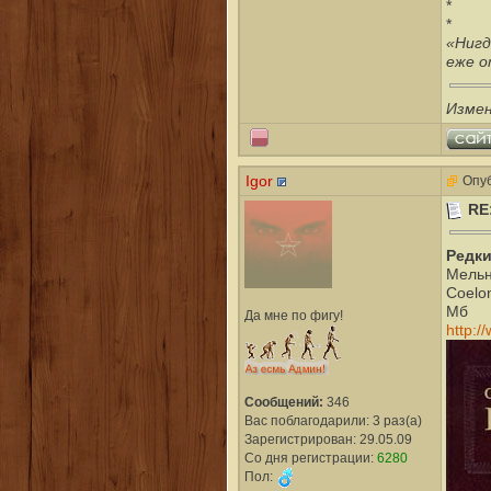
*
*
«Нигд
еже о
Измен
Igor
Опуб
RE
Редки
Мельн
Coelom
Мб
Да мне по фигу!
http:/
Сообщений:
346
Вас поблагодарили: 3 раз(а)
Зарегистрирован: 29.05.09
Со дня регистрации:
6280
Пол: