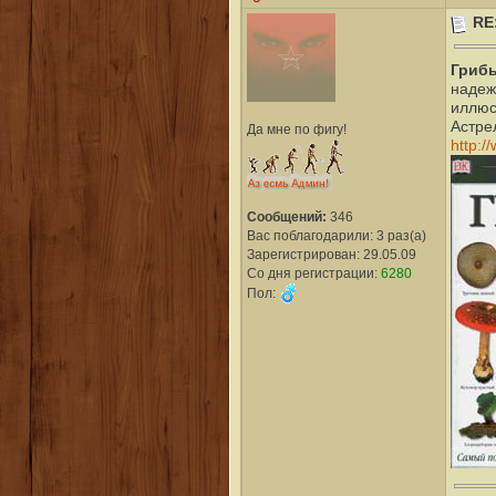
RE
Грибы
надеж
иллюс
Астрел
Да мне по фигу!
http:/
Сообщений:
346
Вас поблагодарили: 3 раз(а)
Зарегистрирован: 29.05.09
Со дня регистрации:
6280
Пол: