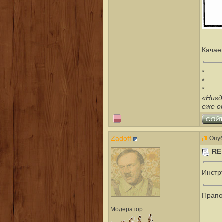
Качае
*
*
*
«Нигд
еже о
Zadoff
Опуб
RE
Инстр
Прапо
Модератор