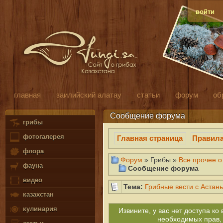
войти
главная
заилийский алатау
статьи
форум
об
Сообщение форума
грибы
фотогалерея
Главная страница
Правил
флора
Форум
» Грибы »
Все прочее о
фауна
Сообщение форума
видео
Тема:
Грибные вести с Астан
казахстан
кулинария
Извините, у вас нет доступа к
необходимых прав,