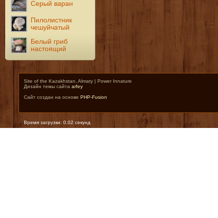
Серый варан
Пилолистник
чешуйчатый
Белый гриб
настоящий
Site of the Kazakhstan, Almaty | Power Innature
Дизайн темы сайта
arfey
Сайт создан на основе
PHP-Fusion
Время загрузки: 0.02 секунд