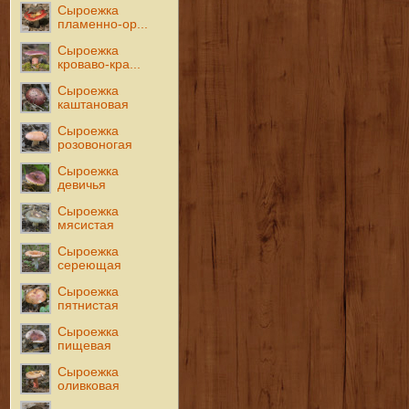
Сыроежка
пламенно-ор...
Сыроежка
кроваво-кра...
Сыроежка
каштановая
Сыроежка
розовоногая
Сыроежка
девичья
Сыроежка
мясистая
Сыроежка
сереющая
Сыроежка
пятнистая
Сыроежка
пищевая
Сыроежка
оливковая