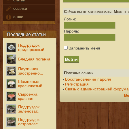
статьи
ссылки
Сейчас вы не авторизованы. Можете с
о нас
Логин:
Пароль:
Последние статьи
Подгруздок
Запомнить меня
придорожный
Бледная поганка
Паутинник
Полезные ссылки
заостренно...
Восстановление пароля
Шампиньон
Регистрация
красноватый
Связь с администрацией форума
Сыроежка
Ве
красная
Подгруздок
зеленоват...
Подгруздок
остроплас...