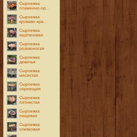
Сыроежка
пламенно-ор...
Сыроежка
кроваво-кра...
Сыроежка
каштановая
Сыроежка
розовоногая
Сыроежка
девичья
Сыроежка
мясистая
Сыроежка
сереющая
Сыроежка
пятнистая
Сыроежка
пищевая
Сыроежка
оливковая