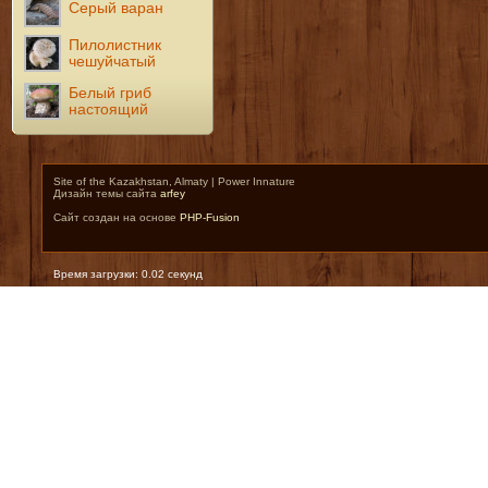
Серый варан
Пилолистник
чешуйчатый
Белый гриб
настоящий
Site of the Kazakhstan, Almaty | Power Innature
Дизайн темы сайта
arfey
Сайт создан на основе
PHP-Fusion
Время загрузки: 0.02 секунд