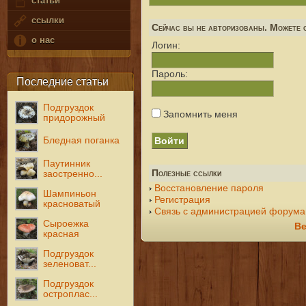
статьи
ссылки
Сейчас вы не авторизованы. Можете с
о нас
Логин:
Пароль:
Последние статьи
Подгруздок
Запомнить меня
придорожный
Бледная поганка
Паутинник
Полезные ссылки
заостренно...
Восстановление пароля
Шампиньон
Регистрация
красноватый
Связь с администрацией форума
Сыроежка
Ве
красная
Подгруздок
зеленоват...
Подгруздок
остроплас...