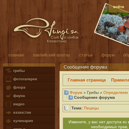
войти
главная
заилийский алатау
статьи
форум
об
Сообщение форума
грибы
фотогалерея
Главная страница
Правил
флора
Форум
» Грибы »
Определяем 
фауна
Сообщение форума
видео
Тема:
Пецицы
казахстан
кулинария
Извините, у вас нет доступа к
необходимых прав,