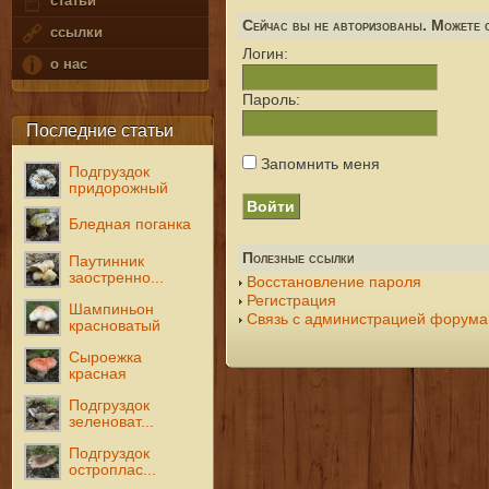
статьи
Сейчас вы не авторизованы. Можете с
ссылки
Логин:
о нас
Пароль:
Последние статьи
Запомнить меня
Подгруздок
придорожный
Бледная поганка
Полезные ссылки
Паутинник
заостренно...
Восстановление пароля
Регистрация
Шампиньон
Связь с администрацией форума
красноватый
Сыроежка
красная
Подгруздок
зеленоват...
Подгруздок
остроплас...