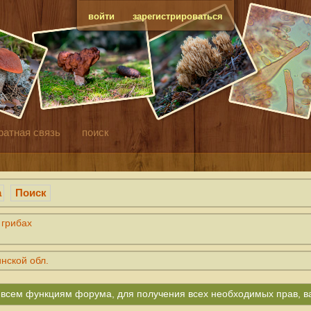
войти
зарегистрироваться
ратная связь
поиск
а
Поиск
 грибах
нской обл.
ко всем функциям форума, для получения всех необходимых прав, 