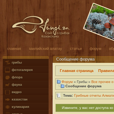
главная
заилийский алатау
статьи
форум
об
Сообщение форума
грибы
фотогалерея
Главная страница
Правил
флора
Форум
» Грибы »
Все прочее о
фауна
Сообщение форума
видео
Тема:
Грибные отчеты Алмати
казахстан
кулинария
Извините, у вас нет доступа 