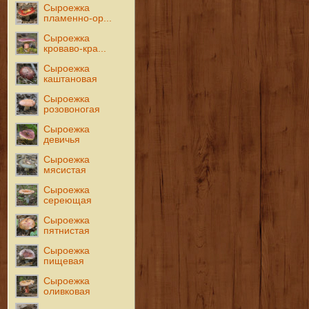
Сыроежка
пламенно-ор...
Сыроежка
кроваво-кра...
Сыроежка
каштановая
Сыроежка
розовоногая
Сыроежка
девичья
Сыроежка
мясистая
Сыроежка
сереющая
Сыроежка
пятнистая
Сыроежка
пищевая
Сыроежка
оливковая