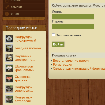
статьи
Сейчас вы не авторизованы. Можете с
ссылки
Логин:
о нас
Пароль:
Последние статьи
Запомнить меня
Подгруздок
придорожный
Бледная поганка
Полезные ссылки
Паутинник
заостренно...
Восстановление пароля
Регистрация
Шампиньон
Связь с администрацией форума
красноватый
Сыроежка
красная
Подгруздок
зеленоват...
Подгруздок
остроплас...