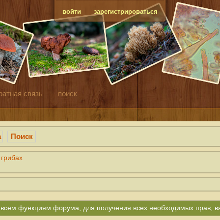
войти
зарегистрироваться
ратная связь
поиск
а
Поиск
 грибах
ко всем функциям форума, для получения всех необходимых прав, 