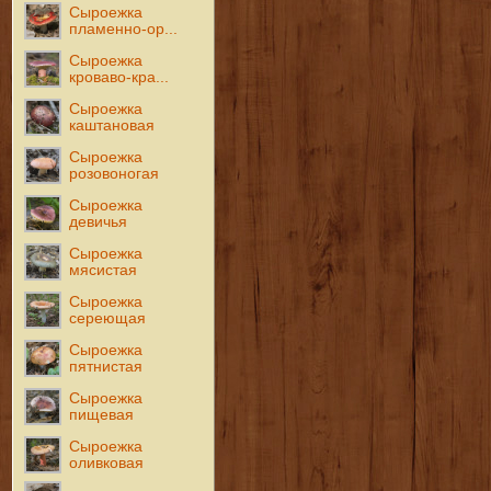
Сыроежка
пламенно-ор...
Сыроежка
кроваво-кра...
Сыроежка
каштановая
Сыроежка
розовоногая
Сыроежка
девичья
Сыроежка
мясистая
Сыроежка
сереющая
Сыроежка
пятнистая
Сыроежка
пищевая
Сыроежка
оливковая