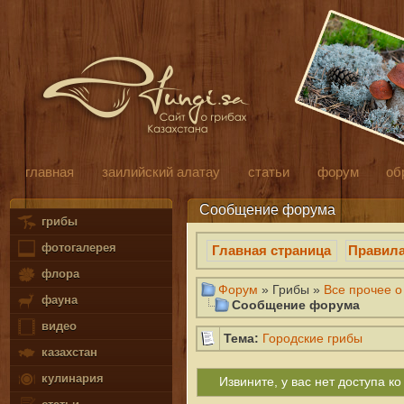
главная
заилийский алатау
статьи
форум
об
Сообщение форума
грибы
фотогалерея
Главная страница
Правил
флора
Форум
» Грибы »
Все прочее о
фауна
Сообщение форума
видео
Тема:
Городские грибы
казахстан
кулинария
Извините, у вас нет доступа 