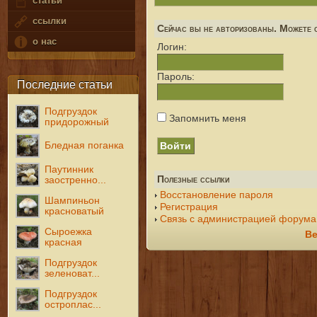
статьи
ссылки
Сейчас вы не авторизованы. Можете с
о нас
Логин:
Пароль:
Последние статьи
Подгруздок
Запомнить меня
придорожный
Бледная поганка
Паутинник
Полезные ссылки
заостренно...
Восстановление пароля
Шампиньон
Регистрация
красноватый
Связь с администрацией форума
Сыроежка
Ве
красная
Подгруздок
зеленоват...
Подгруздок
остроплас...