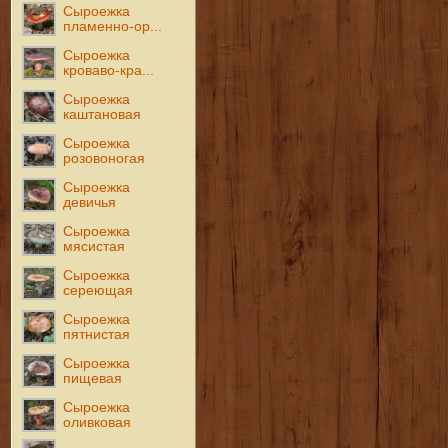
Сыроежка
пламенно-ор...
Сыроежка
кроваво-кра...
Сыроежка
каштановая
Сыроежка
розовоногая
Сыроежка
девичья
Сыроежка
мясистая
Сыроежка
сереющая
Сыроежка
пятнистая
Сыроежка
пищевая
Сыроежка
оливковая