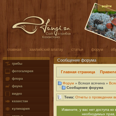
войти
главная
заилийский алатау
статьи
форум
об
Сообщение форума
грибы
фотогалерея
Главная страница
Правил
флора
Форум
» Всякая всячина »
Вся
фауна
Сообщение форума
видео
Тема:
Отчеты о проведении 
казахстан
кулинария
Извините, у вас нет доступа к
необходимых прав,