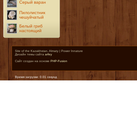
Серый варан
Пилолистник
чешуйчатый
Белый гриб
настоящий
Site of the Kazakhstan, Almaty | Power Innature
Дизайн темы сайта
arfey
Сайт создан на основе
PHP-Fusion
Время загрузки: 0.01 секунд