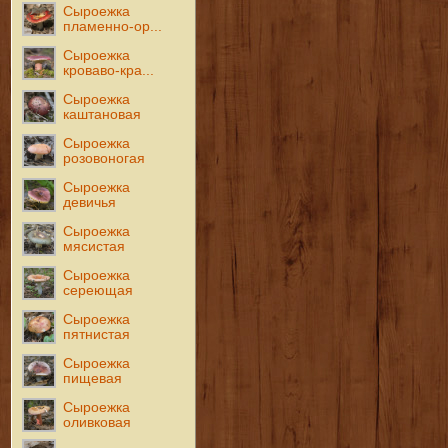
Сыроежка
пламенно-ор...
Сыроежка
кроваво-кра...
Сыроежка
каштановая
Сыроежка
розовоногая
Сыроежка
девичья
Сыроежка
мясистая
Сыроежка
сереющая
Сыроежка
пятнистая
Сыроежка
пищевая
Сыроежка
оливковая