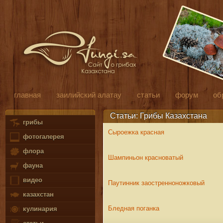
главная
заилийский алатау
статьи
форум
об
Статьи: Грибы Казахстана
грибы
Сыроежка красная
фотогалерея
флора
Шампиньон красноватый
фауна
видео
Паутинник заостренноножковый
казахстан
Бледная поганка
кулинария