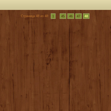
Страница 48 из 48:
1
...
45
46
47
48