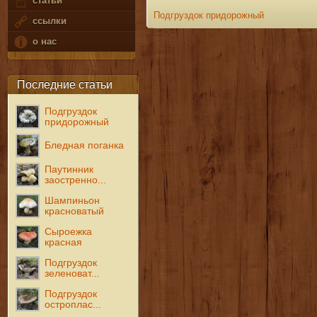
статьи
Подгруздок придорожный
ссылки
о нас
Последние статьи
Подгруздок
придорожный
Бледная поганка
Паутинник
заостренно...
Шампиньон
красноватый
Сыроежка
красная
Подгруздок
зеленоват...
Подгруздок
остроплас...