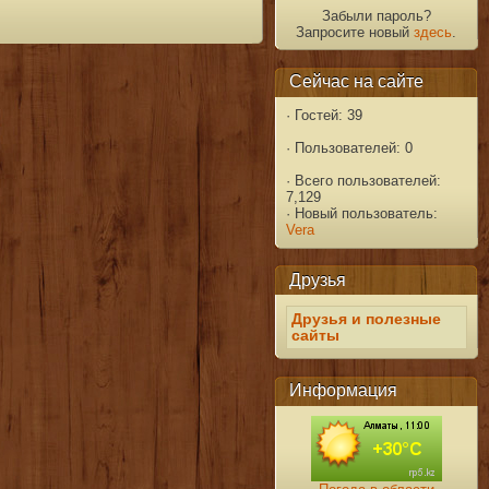
Забыли пароль?
Запросите новый
здесь
.
Сейчас на сайте
·
Гостей: 39
·
Пользователей: 0
·
Всего пользователей:
7,129
·
Новый пользователь:
Vera
Друзья
Друзья и полезные
сайты
Информация