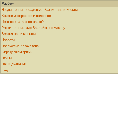
Раздел
Ягоды лесные и садовые, Казахстана и России
Всякое интересное и полезное
Чего не хватает на сайте?
Растительный мир Заилийского Алатау
Братья наши меньшие
Новости
Насекомые Казахстана
Определяем грибы
Птицы
Наши дневники
Сад