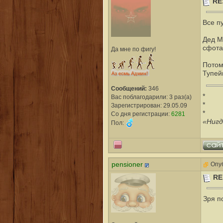
RE
Все п
Дед М
сфота
Да мне по фигу!
Потом
Тупей
Сообщений:
346
*
Вас поблагодарили: 3 раз(а)
*
Зарегистрирован: 29.05.09
*
Со дня регистрации:
6281
«Нигд
Пол:
pensioner
Опуб
RE
Зря п