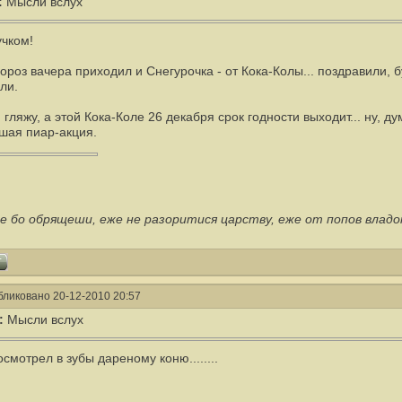
:
Мысли вслух
учком!
ороз вачера приходил и Снегурочка - от Кока-Колы... поздравили, 
ли.
 гляжу, а этой Кока-Коле 26 декабря срок годности выходит... ну, д
шая пиар-акция.
е бо обрящеши, еже не разоритися царству, еже от попов влад
ликовано 20-12-2010 20:57
:
Мысли вслух
осмотрел в зубы дареному коню........