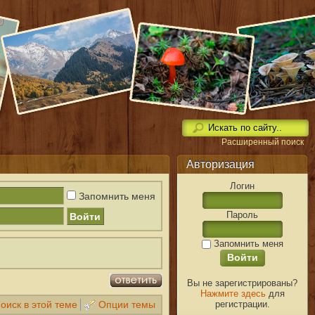
Расширенный поиск
Авторизация
Логин
Запомнить меня
Пароль
Запомнить меня
Вы не зарегистрированы?
Нажмите здесь
для
оиск в этой теме
Опции темы
регистрации.