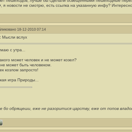
чет пешеходов, лучше бы сделали освещенными пешеходные пере
v
, я новости не смотрю, есть ссылка на указанную инфу? Интересно
ликовано 18-12-2010 07:14
:
Мысли вслух
маю с утра...
такого может человек и не может козел?
 не может быть человеком.
ек козлом запросто!
акая игра Природы...
е бо обрящеши, еже не разоритися царству, еже от попов влад