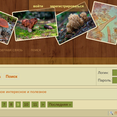
войти
зарегистрироваться
ратная связь
поиск
Логин:
а
Поиск
Пароль:
кое интересное и полезное
7
8
9
10
11
>
Последняя »
П