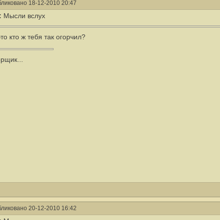
ликовано 18-12-2010 20:47
:
Мысли вслух
это кто ж тебя так огорчил?
рщик...
ликовано 20-12-2010 16:42