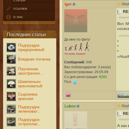
статьи
Igor
Опуб
ссылки
RE
о нас
Вот, 
сосиск
Последние статьи
Да мне по фигу!
*
Подгруздок
*
придорожный
*
«Нигд
Бледная поганка
Сообщений:
346
Вас поблагодарили: 3 раз(а)
Паутинник
Зарегистрирован: 29.05.09
заостренно...
Со дня регистрации:
6281
Шампиньон
Пол:
красноватый
Сыроежка
красная
Lubov
Опуб
Подгруздок
зеленоват...
RE
Подгруздок
остроплас...
А как