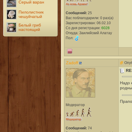
Серый варан
Пилолистник
Сообщений:
25
чешуйчатый
Вас поблагодарили: 0 раз(а)
Зарегистрирован: 06.02.10
Белый гриб
Со дня регистрации:
6028
настоящий
Откуда: Заилийский Алатау
Пол:
Zadoff
Опуб
RE
Надо 
родны
Прапо
Модератор
Сообщений:
74