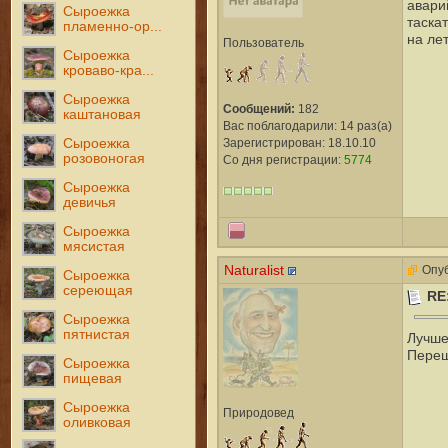
авари
Сыроежка
таска
пламенно-ор...
на ле
Пользователь
Сыроежка
кроваво-кра...
Сыроежка
Сообщений:
182
каштановая
Вас поблагодарили: 14 раз(а)
Зарегистрирован: 18.10.10
Сыроежка
розовоногая
Со дня регистрации:
5774
Сыроежка
девичья
Сыроежка
мясистая
Naturalist
Опуб
Сыроежка
сереющая
RE
Сыроежка
пятнистая
Лучше
Переш
Сыроежка
пищевая
Сыроежка
Природовед
оливковая