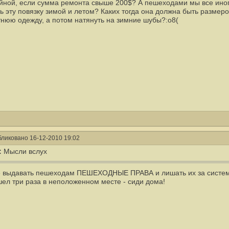
йной, если сумма ремонта свыше 200$? А пешеходами мы все иногд
ть эту повязку зимой и летом? Каких тогда она должна быть размер
тнюю одежду, а потом натянуть на зимние шубы?:o8(
ликовано 16-12-2010 19:02
:
Мысли вслух
 выдавать пешеходам ПЕШЕХОДНЫЕ ПРАВА и лишать их за систем
ел три раза в неположенном месте - сиди дома!