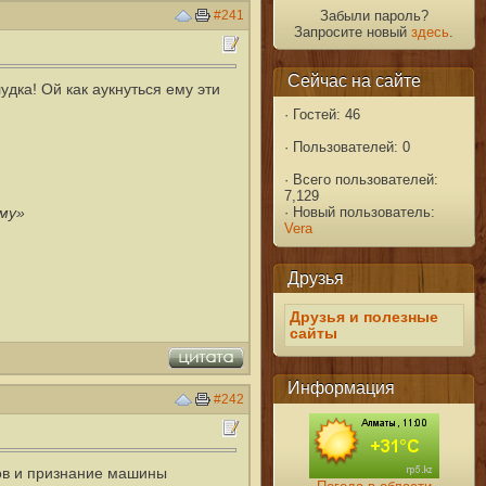
#241
Забыли пароль?
Запросите новый
здесь
.
Сейчас на сайте
дка! Ой как аукнуться ему эти
·
Гостей: 46
·
Пользователей: 0
·
Всего пользователей:
7,129
ому»
·
Новый пользователь:
Vera
Друзья
Друзья и полезные
сайты
Информация
#242
ов и признание машины