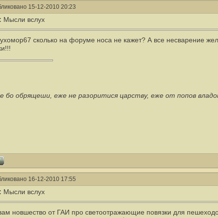
ликовано 15-12-2010 20:23
:
Мысли вслух
Мухомор67 сколько на форуме носа не кажет? А все несварение желу
и!!!
е бо обрящеши, еже не разоритися царству, еже от попов влад
ликовано 16-12-2010 17:55
:
Мысли вслух
 вам новшество от ГАИ про светоотражающие повязки для пешеход