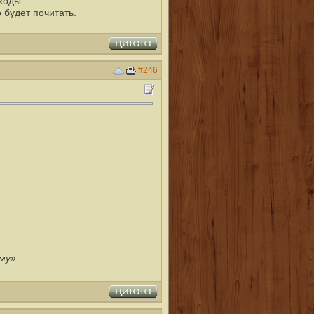
ходы.
 будет почитать.
#246
ому»