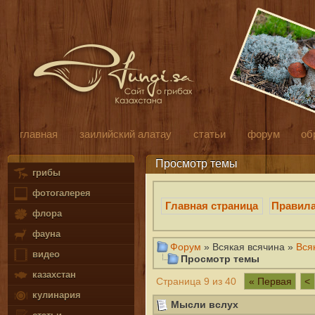
главная
заилийский алатау
статьи
форум
об
Просмотр темы
грибы
фотогалерея
Главная страница
Правил
флора
фауна
Форум
» Всякая всячина »
Вся
видео
Просмотр темы
казахстан
« Первая
<
Страница 9 из 40
кулинария
Мысли вслух