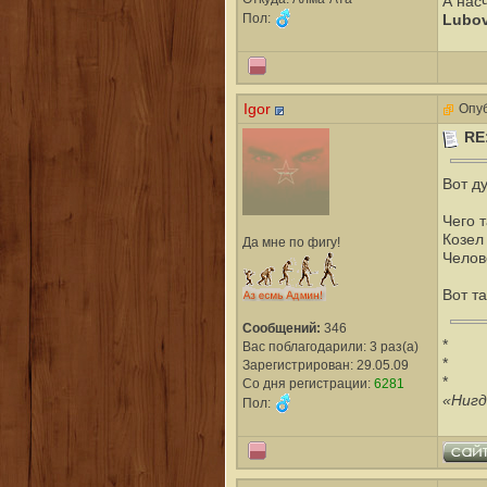
А нас
Пол:
Lubo
Igor
Опуб
RE
Вот ду
Чего 
Козел
Да мне по фигу!
Челов
Вот т
Сообщений:
346
*
Вас поблагодарили: 3 раз(а)
*
Зарегистрирован: 29.05.09
*
Со дня регистрации:
6281
«Нигд
Пол: