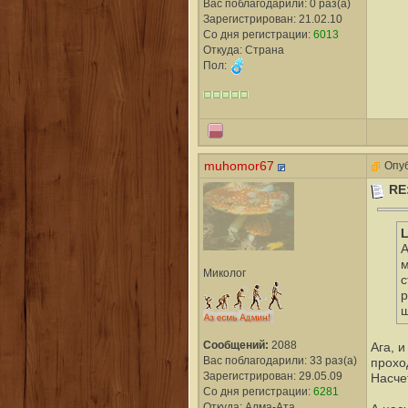
Вас поблагодарили: 0 раз(а)
Зарегистрирован: 21.02.10
Со дня регистрации:
6013
Откуда: Страна
Пол:
muhomor67
Опуб
RE
L
А
м
Миколог
с
р
ш
Сообщений:
2088
Ага, 
Вас поблагодарили: 33 раз(а)
прохо
Зарегистрирован: 29.05.09
Насче
Со дня регистрации:
6281
Откуда: Алма-Ата