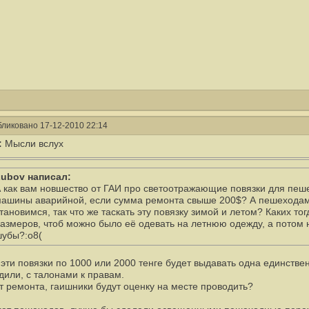
ликовано 17-12-2010 22:14
:
Мысли вслух
ubov написал:
 как вам новшество от ГАИ про светоотражающие повязки для пеш
ашины аварийной, если сумма ремонта свыше 200$? А пешеходам
тановимся, так что же таскать эту повязку зимой и летом? Каких то
азмеров, чтоб можно было её одевать на летнюю одежду, а потом 
убы?:o8(
и эти повязки по 1000 или 2000 тенге будет выдавать одна единств
дили, с талонами к правам.
т ремонта, гаишники будут оценку на месте проводить?