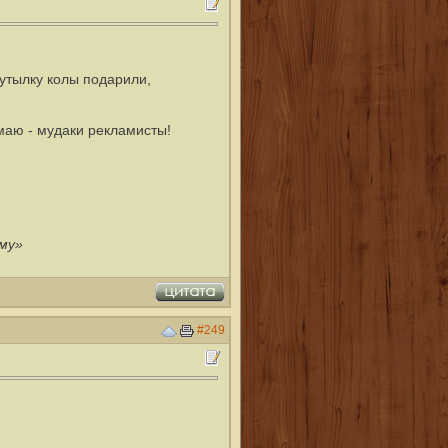
бутылку колы подарили,
умаю - мудаки рекламисты!
ому»
#249