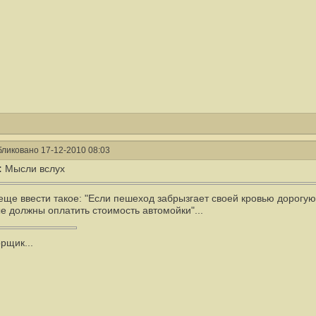
ликовано 17-12-2010 08:03
:
Мысли вслух
еще ввести такое: "Если пешеход забрызгает своей кровью дорогую
е должны оплатить стоимость автомойки"...
рщик...