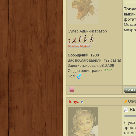
Tony
выкин
фотат
Остае
макро
Супер Администратор
Сообщений:
1988
Вас поблагодарили: 792 раз(а)
Зарегистрирован: 08.07.09
Со дня регистрации:
6241
Пол:
Tonya
Опуб
RE
Я уже
прост
так он