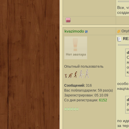
Все, 
созда
kvazimodo
Опуб
RE
d
О
я
Опытный пользователь
о
к
особо
Сообщений:
316
нацпа
Вас поблагодарили: 59 раз(а)
Зарегистрирован: 05.10.09
d
Со дня регистрации:
6152
Я
о
по ид
за те