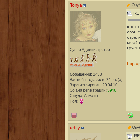
Tonya
Опуб
RE
кто т
свои с
стрел
моей 
грустн
Супер Администратор
http:/
Сообщений:
2433
Вас поблагодарили: 24 раз(а)
Зарегистрирован: 29.04.10
Со дня регистрации:
5946
Откуда: Алматы
Пол:
arfey
Опуб
RE