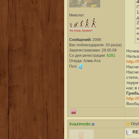
d
П
1
Миколог
д
2
н
н
Сообщений:
2088
Вас поблагодарили: 33 раз(а)
Зарегистрирован: 29.05.09
Ночев
Со дня регистрации:
6281
Нельз
Откуда: Алма-Ата
http:/
Пол:
Насче
Насчет
степи
терри
нас в 
Грибы
http:/
Вооб
kvazimodo
Опуб
RE