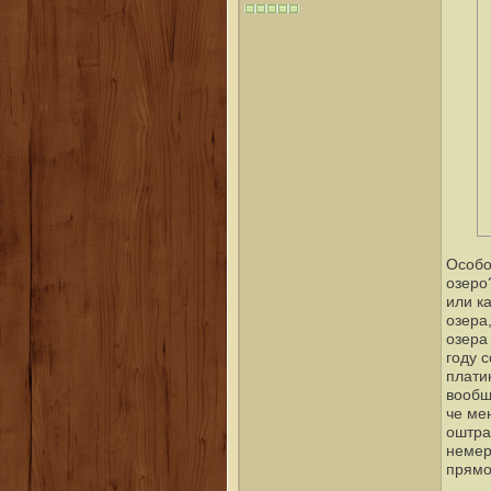
Особо
озеро
или к
озера
озера
году 
платин
вообщ
че ме
оштра
немер
прямо