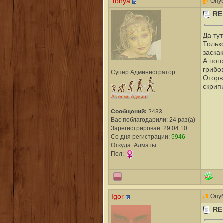
Tonya
Опуб
RE
Да ту
Тольк
заска
А пог
грибов
Супер Администратор
Оторв
скрипи
Сообщений:
2433
Вас поблагодарили: 24 раз(а)
Зарегистрирован: 29.04.10
Со дня регистрации:
5946
Откуда: Алматы
Пол:
Igor
Опуб
RE