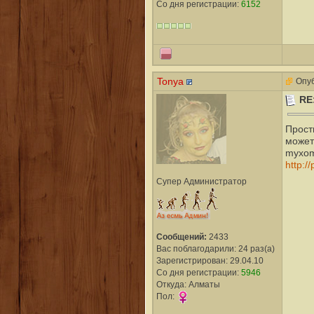
Со дня регистрации:
6152
Tonya
Опуб
RE
Прост
может
myxom
http:/
Супер Администратор
Сообщений:
2433
Вас поблагодарили: 24 раз(а)
Зарегистрирован: 29.04.10
Со дня регистрации:
5946
Откуда: Алматы
Пол: