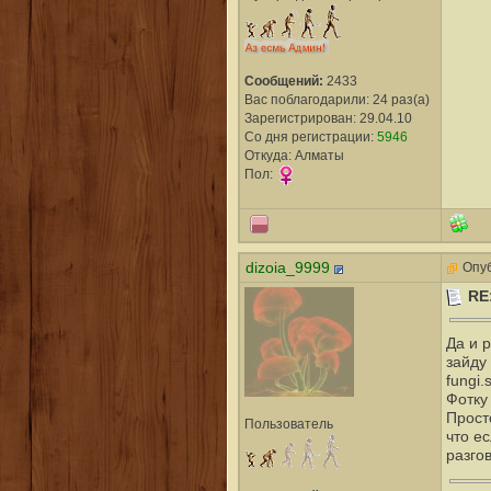
Сообщений:
2433
Вас поблагодарили: 24 раз(а)
Зарегистрирован: 29.04.10
Со дня регистрации:
5946
Откуда: Алматы
Пол:
dizoia_9999
Опуб
RE
Да и 
зайду 
fungi.
Фотку
Прост
Пользователь
что е
разгов