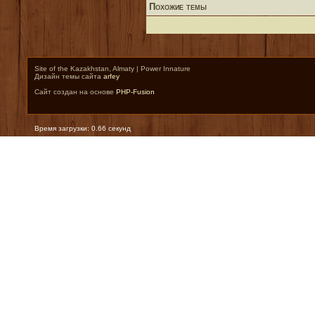
Похожие темы
Site of the Kazakhstan, Almaty | Power Innature
Дизайн темы сайта
arfey
Сайт создан на основе
PHP-Fusion
Время загрузки: 0.66 секунд