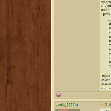
народ
споко
ловля
- рез
d
п
с
п
с
т
в
о
т
п
з
"стро
неисп
нельзя
хлопне
dizoia_9999
Опуб