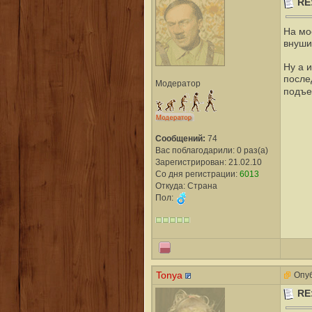
RE
На мо
внуши
Ну а 
после
Модератор
подъ
Сообщений:
74
Вас поблагодарили: 0 раз(а)
Зарегистрирован: 21.02.10
Со дня регистрации:
6013
Откуда: Страна
Пол:
Tonya
Опуб
RE