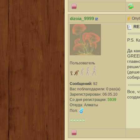
dizoia_9999
Опуб
RE
P.S. 
Да как
GREEN
главн
Пользователь
решил,
(деше
собир
Сообщений:
92
Вас поблагодарили: 0 раз(а)
Все, 
Зарегистрирован: 06.05.10
созда
Со дня регистрации:
5939
Откуда: Алматы
Пол: