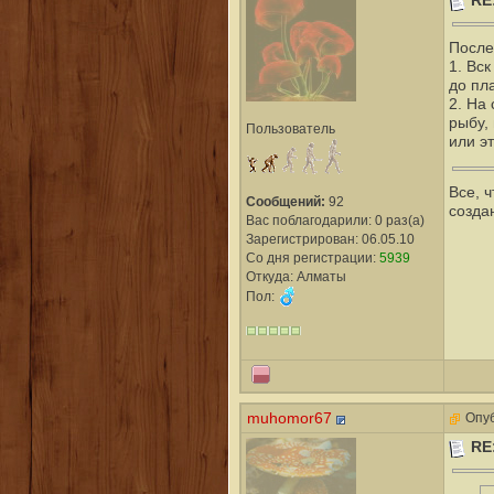
RE
После
1. Вс
до пл
2. На
рыбу,
Пользователь
или э
Все, 
Сообщений:
92
созда
Вас поблагодарили: 0 раз(а)
Зарегистрирован: 06.05.10
Со дня регистрации:
5939
Откуда: Алматы
Пол:
muhomor67
Опуб
RE