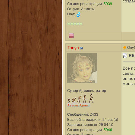
созда
Со дня регистрации:
5939
Откуда: Алматы
Пол:
Tonya
Опуб
RE
Все п
света.
он по
меньш
Супер Администратор
Сообщений:
2433
Вас поблагодарили: 24 раз(а)
Зарегистрирован: 29.04.10
Со дня регистрации:
5946
Откуда: Алматы