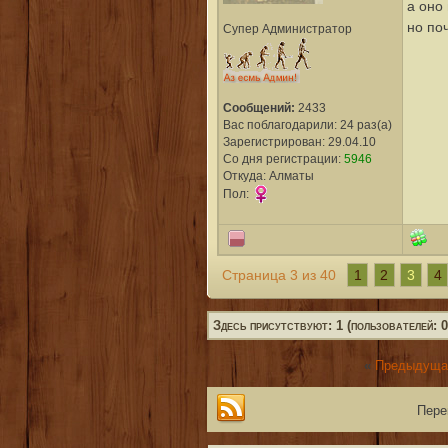
а оно
но по
Супер Администратор
Сообщений:
2433
Вас поблагодарили: 24 раз(а)
Зарегистрирован: 29.04.10
Со дня регистрации:
5946
Откуда: Алматы
Пол:
1
2
3
4
Страница 3 из 40
Здесь присутствуют: 1 (пользователей: 0,
«
Предыдуща
Пере