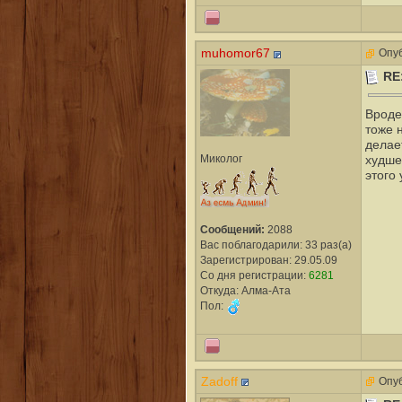
muhomor67
Опуб
RE
Вроде 
тоже 
делае
Миколог
худшем
этого
Сообщений:
2088
Вас поблагодарили: 33 раз(а)
Зарегистрирован: 29.05.09
Со дня регистрации:
6281
Откуда: Алма-Ата
Пол:
Zadoff
Опуб