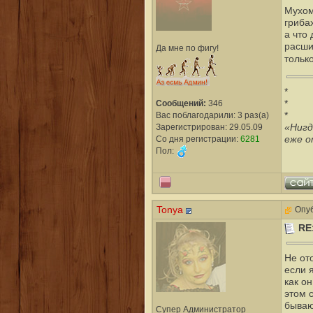
Мухом
грибах
а что 
расшир
Да мне по фигу!
тольк
*
Сообщений:
346
*
Вас поблагодарили: 3 раз(а)
*
«Нигд
Зарегистрирован: 29.05.09
еже о
Со дня регистрации:
6281
Пол:
Tonya
Опуб
RE
Не от
если 
как о
этом 
бываю
Супер Администратор