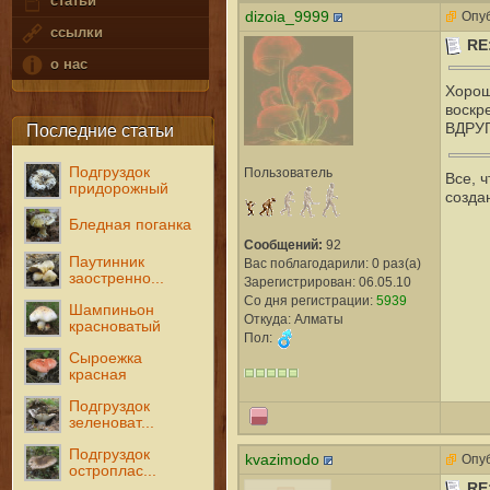
статьи
dizoia_9999
Опуб
ссылки
RE
о нас
Хорош
воскре
ВДРУГ
Последние статьи
Подгруздок
Пользователь
Все, 
придорожный
созда
Бледная поганка
Сообщений:
92
Паутинник
Вас поблагодарили: 0 раз(а)
заостренно...
Зарегистрирован: 06.05.10
Со дня регистрации:
5939
Шампиньон
Откуда: Алматы
красноватый
Пол:
Сыроежка
красная
Подгруздок
зеленоват...
Подгруздок
kvazimodo
Опуб
остроплас...
RE