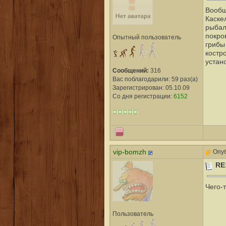
Вообщ
Каске
рыбал
покро
Опытный пользователь
грибы
костро
устан
Сообщений:
316
Вас поблагодарили: 59 раз(а)
Зарегистрирован: 05.10.09
Со дня регистрации:
6152
vip-bomzh
Опуб
RE
Чего-
Пользователь