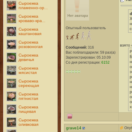
Сыроежка
пламенно-ор...
d
Сыроежка
Х
кроваво-кра...
н
Опытный пользователь
с
Сыроежка
каштановая
Сыроежка
взято 
розовоногая
Сообщений:
316
Р
Вас поблагодарили: 59 раз(а)
Сыроежка
Б
Зарегистрирован: 05.10.09
девичья
н
Со дня регистрации:
6152
о
Сыроежка
э
мясистая
р
Сыроежка
н
сереющая
н
р
Сыроежка
о
пятнистая
о
х
Сыроежка
пищевая
Сыроежка
оливковая
grave14
Опуб