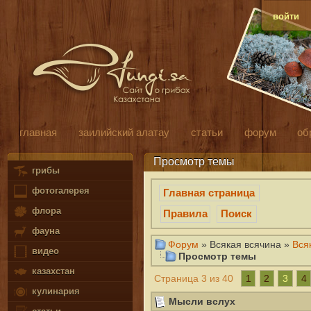
войти
главная
заилийский алатау
статьи
форум
об
Просмотр темы
грибы
фотогалерея
Главная страница
флора
Правила
Поиск
фауна
Форум
» Всякая всячина »
Вся
видео
Просмотр темы
казахстан
1
2
3
4
Страница 3 из 40
кулинария
Мысли вслух