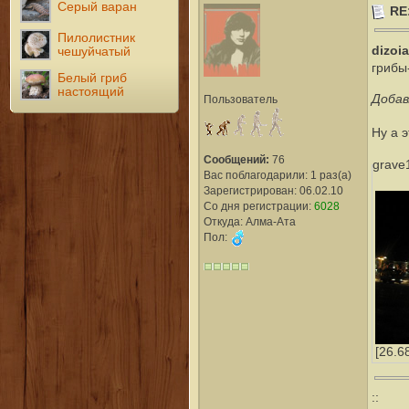
Серый варан
RE
Пилолистник
dizoi
чешуйчатый
грибы-
Белый гриб
настоящий
Добав
Пользователь
Ну а 
Сообщений:
76
grave
Вас поблагодарили: 1 раз(а)
Зарегистрирован: 06.02.10
Со дня регистрации:
6028
Откуда: Алма-Ата
Пол:
[26.6
::