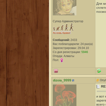
Для м
сплетн
посмо
Супер Администратор
Сообщений:
2433
Вас поблагодарили: 24 раз(а)
Зарегистрирован: 29.04.10
Со дня регистрации:
5946
Откуда: Алматы
Пол:
dizoia_9999
Опуб
RE
и вот
зарег
всего 