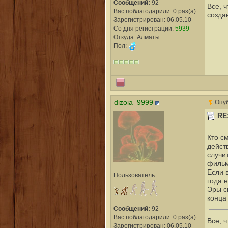
Сообщений:
92
Все, 
Вас поблагодарили: 0 раз(а)
созда
Зарегистрирован: 06.05.10
Со дня регистрации:
5939
Откуда: Алматы
Пол:
dizoia_9999
Опуб
RE
Кто с
дейст
случи
фильм
Если 
Пользователь
года 
Эры с
конца 
Сообщений:
92
Вас поблагодарили: 0 раз(а)
Все, 
Зарегистрирован: 06.05.10