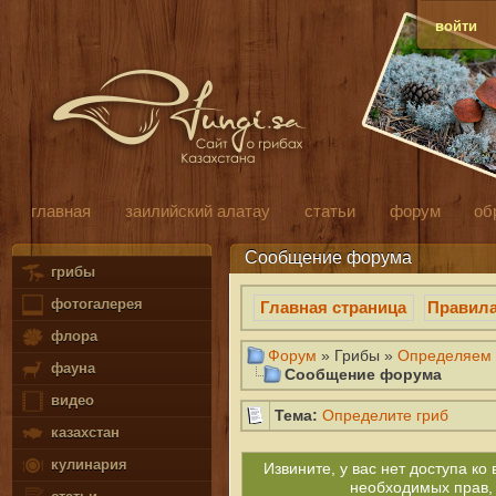
войти
главная
заилийский алатау
статьи
форум
об
Сообщение форума
грибы
фотогалерея
Главная страница
Правил
флора
Форум
» Грибы »
Определяем 
фауна
Сообщение форума
видео
Тема:
Определите гриб
казахстан
кулинария
Извините, у вас нет доступа к
необходимых прав,