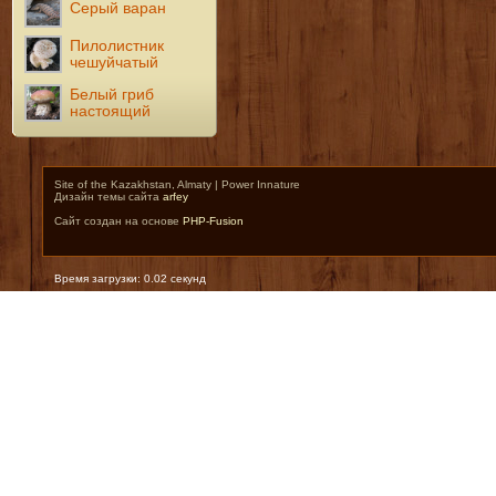
Серый варан
Пилолистник
чешуйчатый
Белый гриб
настоящий
Site of the Kazakhstan, Almaty | Power Innature
Дизайн темы сайта
arfey
Сайт создан на основе
PHP-Fusion
Время загрузки: 0.02 секунд