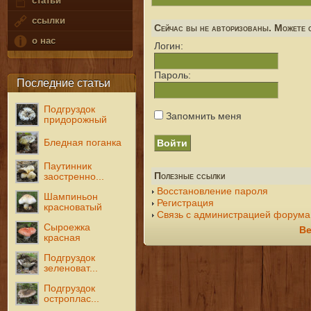
статьи
ссылки
Сейчас вы не авторизованы. Можете с
о нас
Логин:
Пароль:
Последние статьи
Подгруздок
Запомнить меня
придорожный
Бледная поганка
Паутинник
Полезные ссылки
заостренно...
Восстановление пароля
Шампиньон
Регистрация
красноватый
Связь с администрацией форума
Сыроежка
Ве
красная
Подгруздок
зеленоват...
Подгруздок
остроплас...