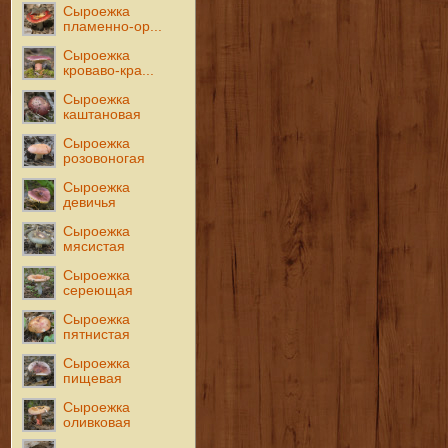
Сыроежка
пламенно-ор...
Сыроежка
кроваво-кра...
Сыроежка
каштановая
Сыроежка
розовоногая
Сыроежка
девичья
Сыроежка
мясистая
Сыроежка
сереющая
Сыроежка
пятнистая
Сыроежка
пищевая
Сыроежка
оливковая