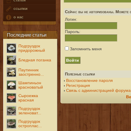
статьи
ссылки
Сейчас вы не авторизованы. Можете с
о нас
Логин:
Пароль:
Последние статьи
Подгруздок
Запомнить меня
придорожный
Бледная поганка
Паутинник
Полезные ссылки
заостренно...
Восстановление пароля
Шампиньон
Регистрация
красноватый
Связь с администрацией форума
Сыроежка
Ве
красная
Подгруздок
зеленоват...
Подгруздок
остроплас...