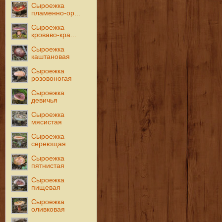
Сыроежка
пламенно-ор...
Сыроежка
кроваво-кра...
Сыроежка
каштановая
Сыроежка
розовоногая
Сыроежка
девичья
Сыроежка
мясистая
Сыроежка
сереющая
Сыроежка
пятнистая
Сыроежка
пищевая
Сыроежка
оливковая