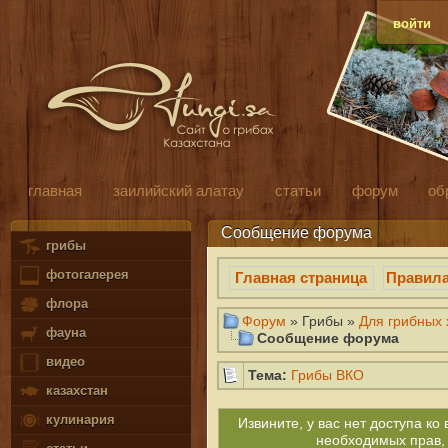
войти
главная
заилийский алатау
статьи
форум
об
Сообщение форума
грибы
фотогалерея
Главная страница
Правил
флора
Форум
» Грибы »
Для грибных х
фауна
Сообщение форума
видео
Тема:
Грибы ВКО
казахстан
кулинария
Извините, у вас нет доступа к
необходимых прав,