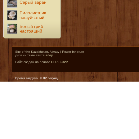
Серый варан
Пилолистник
чешуйчатый
Белый гриб
настоящий
Site of the Kazakhstan, Almaty | Power Innature
Дизайн темы сайта
arfey
Сайт создан на основе
PHP-Fusion
Время загрузки: 0.02 секунд