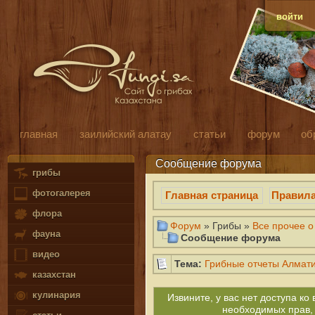
войти
главная
заилийский алатау
статьи
форум
об
Сообщение форума
грибы
фотогалерея
Главная страница
Правил
флора
Форум
» Грибы »
Все прочее о
фауна
Сообщение форума
видео
Тема:
Грибные отчеты Алмати
казахстан
кулинария
Извините, у вас нет доступа к
необходимых прав,