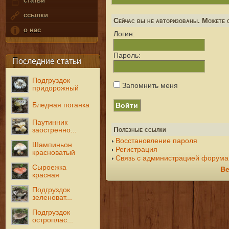
статьи
ссылки
Сейчас вы не авторизованы. Можете с
о нас
Логин:
Пароль:
Последние статьи
Подгруздок
Запомнить меня
придорожный
Бледная поганка
Паутинник
Полезные ссылки
заостренно...
Восстановление пароля
Шампиньон
Регистрация
красноватый
Связь с администрацией форума
Сыроежка
Ве
красная
Подгруздок
зеленоват...
Подгруздок
остроплас...