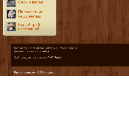
Серый варан
Пилолистник
чешуйчатый
Белый гриб
настоящий
Site of the Kazakhstan, Almaty | Power Innature
Дизайн темы сайта
arfey
Сайт создан на основе
PHP-Fusion
Время загрузки: 0.02 секунд