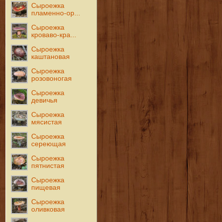
Сыроежка
пламенно-ор...
Сыроежка
кроваво-кра...
Сыроежка
каштановая
Сыроежка
розовоногая
Сыроежка
девичья
Сыроежка
мясистая
Сыроежка
сереющая
Сыроежка
пятнистая
Сыроежка
пищевая
Сыроежка
оливковая