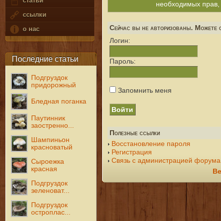
статьи
необходимых прав,
ссылки
Сейчас вы не авторизованы. Можете с
о нас
Логин:
Последние статьи
Пароль:
Подгруздок
придорожный
Запомнить меня
Бледная поганка
Паутинник
заостренно...
Полезные ссылки
Шампиньон
Восстановление пароля
красноватый
Регистрация
Связь с администрацией форума
Сыроежка
красная
Ве
Подгруздок
зеленоват...
Подгруздок
остроплас...