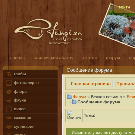
войти
главная
заилийский алатау
статьи
форум
об
Сообщение форума
грибы
фотогалерея
Главная страница
Правил
флора
Форум
» Всякая всячина »
Вся
фауна
Сообщение форума
видео
Тема:
казахстан
кулинария
Извините, у вас нет доступа к