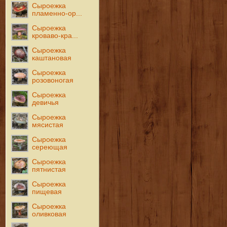
Сыроежка
пламенно-ор...
Сыроежка
кроваво-кра...
Сыроежка
каштановая
Сыроежка
розовоногая
Сыроежка
девичья
Сыроежка
мясистая
Сыроежка
сереющая
Сыроежка
пятнистая
Сыроежка
пищевая
Сыроежка
оливковая