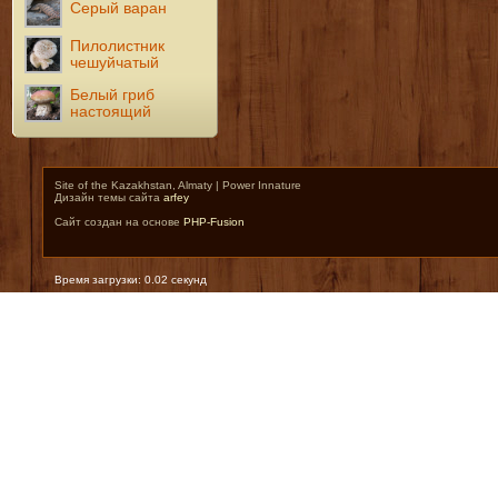
Серый варан
Пилолистник
чешуйчатый
Белый гриб
настоящий
Site of the Kazakhstan, Almaty | Power Innature
Дизайн темы сайта
arfey
Сайт создан на основе
PHP-Fusion
Время загрузки: 0.02 секунд