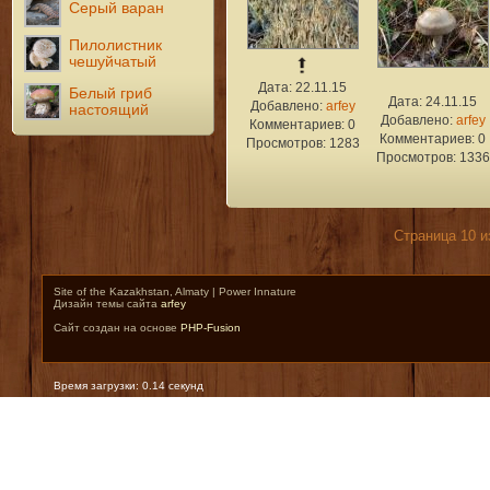
Серый варан
Пилолистник
чешуйчатый
Дата: 22.11.15
Белый гриб
Дата: 24.11.15
Добавлено:
arfey
настоящий
Добавлено:
arfey
Комментариев: 0
Комментариев: 0
Просмотров: 1283
Просмотров: 1336
Страница 10 и
Site of the Kazakhstan, Almaty | Power Innature
Дизайн темы сайта
arfey
Сайт создан на основе
PHP-Fusion
Время загрузки: 0.14 секунд