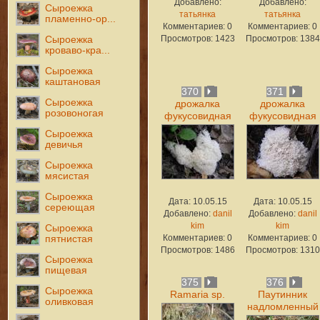
Добавлено:
Добавлено:
Сыроежка
татьянка
татьянка
пламенно-ор...
Комментариев: 0
Комментариев: 0
Просмотров: 1423
Просмотров: 1384
Сыроежка
кроваво-кра...
Сыроежка
каштановая
370
371
Сыроежка
дрожалка
дрожалка
розовоногая
фукусовидная
фукусовидная
Сыроежка
девичья
Сыроежка
мясистая
Сыроежка
Дата: 10.05.15
Дата: 10.05.15
сереющая
Добавлено:
danil
Добавлено:
danil
kim
kim
Сыроежка
Комментариев: 0
Комментариев: 0
пятнистая
Просмотров: 1486
Просмотров: 1310
Сыроежка
пищевая
375
376
Сыроежка
Ramaria sp.
Паутинник
оливковая
надломленный