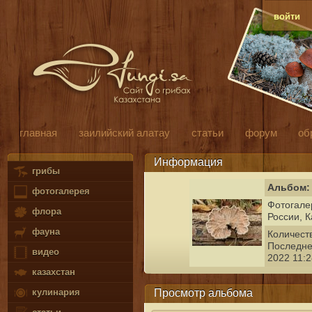
войти
главная
заилийский алатау
статьи
форум
об
Информация
грибы
Альбом: 
фотогалерея
Фотогале
флора
России, К
фауна
Количест
Последне
видео
2022 11:2
казахстан
Просмотр альбома
кулинария