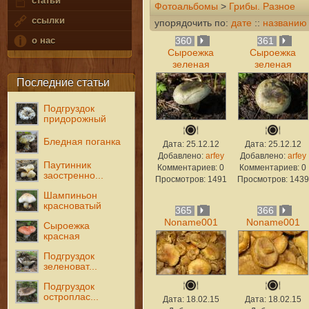
статьи
Фотоальбомы
>
Грибы. Разное
ссылки
упорядочить по:
дате
::
названию
о нас
360
361
Сыроежка
Сыроежка
зеленая
зеленая
Последние статьи
Подгруздок
придорожный
Бледная поганка
Дата: 25.12.12
Дата: 25.12.12
Добавлено:
arfey
Добавлено:
arfey
Паутинник
Комментариев: 0
Комментариев: 0
заостренно...
Просмотров: 1491
Просмотров: 1439
Шампиньон
красноватый
365
366
Noname001
Noname001
Сыроежка
красная
Подгруздок
зеленоват...
Подгруздок
остроплас...
Дата: 18.02.15
Дата: 18.02.15