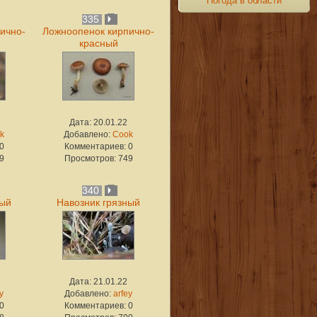
Погода в области
335
ично-
Ложноопенок кирпично-
красный
Дата: 20.01.22
k
Добавлено:
Cook
0
Комментариев: 0
9
Просмотров: 749
340
ный
Навозник грязный
Дата: 21.01.22
y
Добавлено:
arfey
0
Комментариев: 0