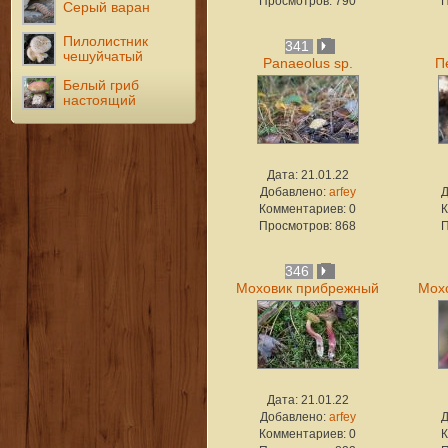
Просмотров: 790
П
Серый варан
Пилолистник
341
чешуйчатый
Panaeolus sp.
П
Белый гриб
настоящий
Дата: 21.01.22
Добавлено:
arfey
Комментариев: 0
К
Просмотров: 868
П
346
Моховик прибрежный
Мох
Дата: 21.01.22
Добавлено:
arfey
Комментариев: 0
К