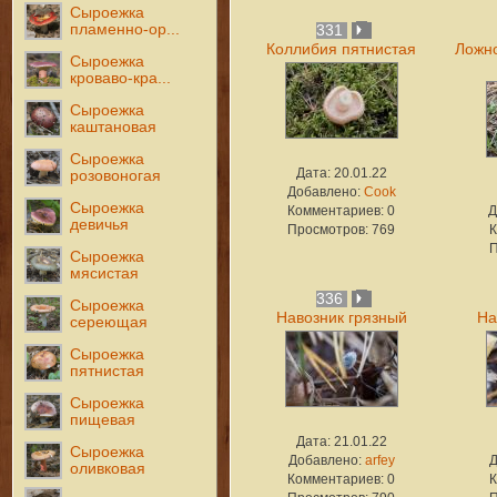
Сыроежка
пламенно-ор...
331
Коллибия пятнистая
Ложно
Сыроежка
кроваво-кра...
Сыроежка
каштановая
Сыроежка
Дата: 20.01.22
розовоногая
Добавлено:
Cook
Сыроежка
Комментариев: 0
Д
девичья
Просмотров: 769
К
П
Сыроежка
мясистая
336
Сыроежка
Навозник грязный
На
сереющая
Сыроежка
пятнистая
Сыроежка
пищевая
Дата: 21.01.22
Сыроежка
Добавлено:
arfey
оливковая
Комментариев: 0
К