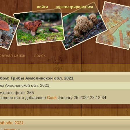
войти
зарегистрироваться
ратная связь
поиск
бом: Грибы Акмолинской обл. 2021
бы Акмолинской обл. 2021
ичество фото: 355
леднее фото добавлено
Cook
January 25 2022 23:12:34
ой обл. 2021
::
автору
::