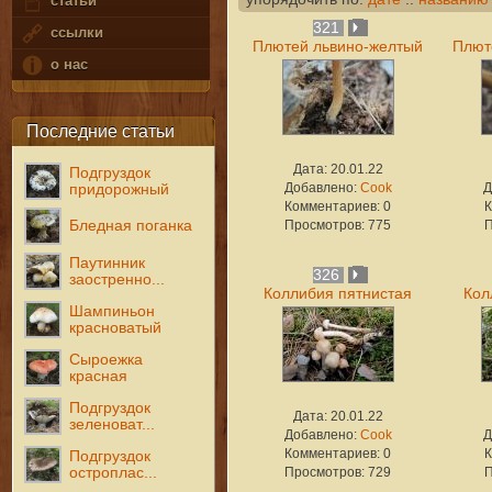
статьи
321
ссылки
Плютей львино-желтый
Плют
о нас
Последние статьи
Дата: 20.01.22
Подгруздок
Добавлено:
Cook
Д
придорожный
Комментариев: 0
К
Бледная поганка
Просмотров: 775
П
Паутинник
326
заостренно...
Коллибия пятнистая
Кол
Шампиньон
красноватый
Сыроежка
красная
Подгруздок
Дата: 20.01.22
зеленоват...
Добавлено:
Cook
Д
Комментариев: 0
К
Подгруздок
остроплас...
Просмотров: 729
П