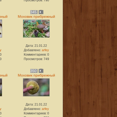
8
Просмотров: 790
345
жный
Моховик прибрежный
Дата: 21.01.22
y
Добавлено:
arfey
0
Комментариев: 0
0
Просмотров: 749
350
жный
Моховик прибрежный
Дата: 21.01.22
y
Добавлено:
arfey
0
Комментариев: 0