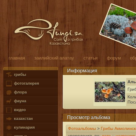
главная
заилийский алатау
статьи
форум
об
Информация
грибы
Аль
фотогалерея
Гри
флора
Кол
фауна
Пос
видео
Просмотр альбома
казахстан
кулинария
Фотоальбомы
>
Грибы Акмолинск
упорядочить по:
дате
::
названию