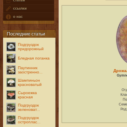
статьи
ссылки
о нас
Последние статьи
Подгруздок
придорожный
Бледная поганка
Паутинник
Дрожа
заостренно...
Gymno
Шампиньон
красноватый
От
Сыроежка
Кла
красная
По
Семе
Подгруздок
Род
зеленоват...
Подгруздок
остроплас...