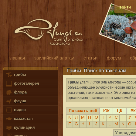
войти
главная
заилийский алатау
статьи
форум
об
Грибы. Поиск по таксонам
грибы
Грибы
(лат. Fungi или Mycota)
— особа
фотогалерея
объединяющее эукариотические органи
флора
растений, так и животных. Это одна 
организмов, ставшая неотъемлемой ча
фауна
видео
Показать всё
ЮК
ЦК
ВК
К
Л
М
Н
О
П
Р
С
Т
У
казахстан
F
G
H
I
J
K
L
M
N
O
кулинария
Упорядочи