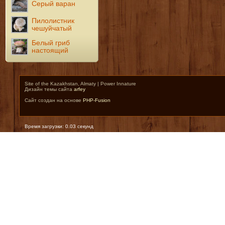
Серый варан
Пилолистник
чешуйчатый
Белый гриб
настоящий
Site of the Kazakhstan, Almaty | Power Innature
Дизайн темы сайта
arfey
Сайт создан на основе
PHP-Fusion
Время загрузки: 0.03 секунд