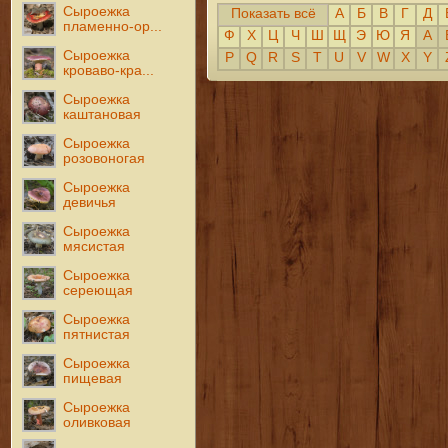
Сыроежка
Показать всё
А
Б
В
Г
Д
пламенно-ор...
Ф
Х
Ц
Ч
Ш
Щ
Э
Ю
Я
A
Сыроежка
P
Q
R
S
T
U
V
W
X
Y
кроваво-кра...
Сыроежка
каштановая
Сыроежка
розовоногая
Сыроежка
девичья
Сыроежка
мясистая
Сыроежка
сереющая
Сыроежка
пятнистая
Сыроежка
пищевая
Сыроежка
оливковая