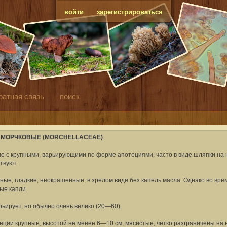
войти
зарегистрироваться
ратная связь
поиск
СМОРЧКОВЫЕ (MORCHELLACEAE)
ые с крупными, варьирующими по форме апотециями, часто в виде шляпки на 
твуют.
ые, гладкие, неокрашенные, в зрелом виде без капель масла. Однако во вре
ые капли.
рьирует, но обычно очень велико (20—60).
отеции крупные, высотой не менее 6—10 см, мясистые, четко разграничены на