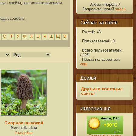
разует ячейки, выстланпые гимением.
Забыли пароль?
Запросите новый
здесь
.
рода съедобны.
Сейчас на сайте
·
Гостей: 43
С
Т
У
Ф
Х
Ц
Ч
Ш
Щ
Э
·
Пользователей: 0
·
Всего пользователей:
7,129
·
Новый пользователь:
Vera
Друзья
Друзья и полезные
сайты
Информация
Сморчок высокий
Morchella elata
Съедобен