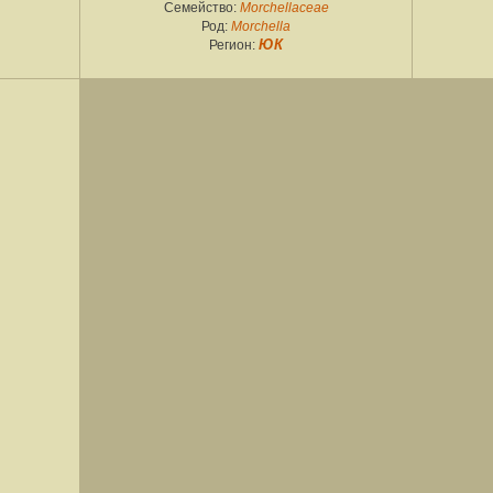
Семейство:
Morchellaceae
Род:
Morchella
Регион:
ЮК