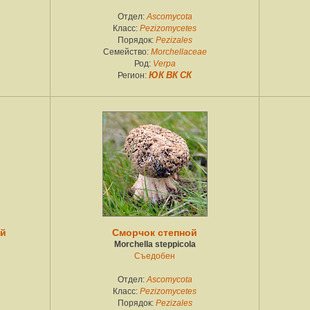
Отдел:
Ascomycota
Класс:
Pezizomycetes
Порядок:
Pezizales
Семейство:
Morchellaceae
Род:
Verpa
Регион:
ЮК
ВК
СК
й
Сморчок степной
Morchella steppicola
Съедобен
Отдел:
Ascomycota
Класс:
Pezizomycetes
Порядок:
Pezizales