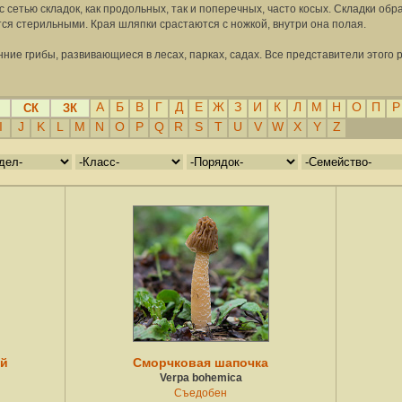
 сетью складок, как продольных, так и поперечных, часто косых. Складки об
ся стерильными. Края шляпки срастаются с ножкой, внутри она полая.
ие грибы, развивающиеся в лесах, парках, садах. Все представители этого 
А
Б
В
Г
Д
Е
Ж
З
И
К
Л
М
Н
О
П
Р
СК
ЗК
I
J
K
L
M
N
O
P
Q
R
S
T
U
V
W
X
Y
Z
ый
Сморчковая шапочка
Verpa bohemica
Съедобен