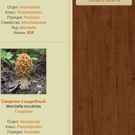
Погода в области
Отдел:
Ascomycota
Класс:
Pezizomycetes
Порядок:
Pezizales
Семейство:
Morchellaceae
Род:
Morchella
Регион:
ЮК
Сморчок съедобный
Morchella esculenta
Съедобен
Отдел:
Ascomycota
Класс:
Pezizomycetes
Порядок:
Pezizales