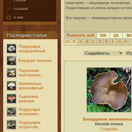
статьи
очертаний — яйцевидная, коническая, с
Разделяющие их ребра складок остают
ссылки
о нас
Все сморчки — преимущественно весенн
Последние статьи
Показать всё
ЮК
ЦК
ВК
Ю
Я
A
B
C
D
E
F
G
H
Подгруздок
придорожный
Бледная поганка
Паутинник
заостренно...
Шампиньон
красноватый
Сыроежка
красная
Подгруздок
зеленоват...
Блюдцевик жилковат
Подгруздок
Disciotis venosa
остроплас...
Съедобен