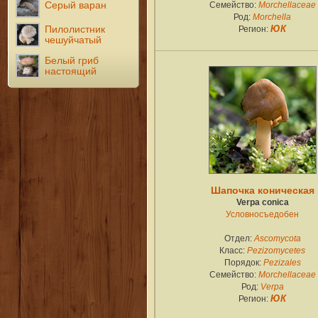
Серый варан
Семейство:
Morchellaceae
Род:
Morchella
Пилолистник
Регион:
ЮК
чешуйчатый
Белый гриб
настоящий
Шапочка коническая
Verpa conica
Условносъедобен
Отдел:
Ascomycota
Класс:
Pezizomycetes
Порядок:
Pezizales
Семейство:
Morchellaceae
Род:
Verpa
Регион:
ЮК