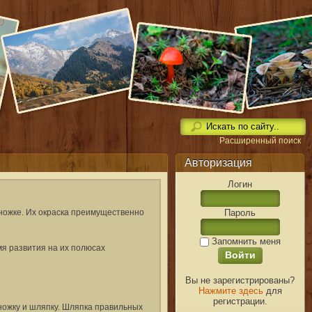
Расширенный поиск
Авторизация
Логин
Пароль
ножке. Их окраска преимущественно
Запомнить меня
мя развития на их полюсах
Вы не зарегистрированы?
Нажмите здесь
для
регистрации.
 ножку и шляпку. Шляпка правильных