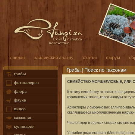
главная
заилийский алатау
статьи
форум
об
Грибы | Поиск по таксонам
грибы
СЕМЕЙСТВО МОРШЕЛЛОВЫЕ, ИЛИ 
фотогалерея
флора
К этому семейству относятся пецицев
коричневых тонов, каротиноиды отсутс
фауна
Аскоспоры у сморчковых эллипсоидальн
видео
скапливаются многочисленные наружн
казахстан
Число ядер в зрелых спорах сильно ва
кулинария
У грибов рода сморчок (Morchella) ап