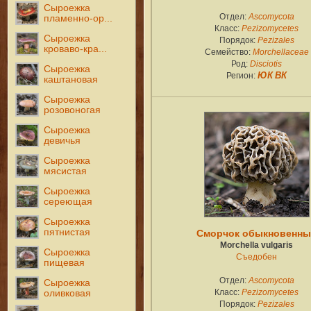
Сыроежка
Отдел:
Ascomycota
пламенно-ор...
Класс:
Pezizomycetes
Сыроежка
Порядок:
Pezizales
кроваво-кра...
Семейство:
Morchellaceae
Род:
Disciotis
Сыроежка
Регион:
ЮК
ВК
каштановая
Сыроежка
розовоногая
Сыроежка
девичья
Сыроежка
мясистая
Сыроежка
сереющая
Сыроежка
пятнистая
Сморчок обыкновенны
Morchella vulgaris
Сыроежка
Съедобен
пищевая
Отдел:
Ascomycota
Сыроежка
Класс:
Pezizomycetes
оливковая
Порядок:
Pezizales