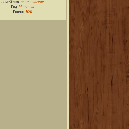
Семейство:
Morchellaceae
Род:
Morchella
Регион:
ЮК