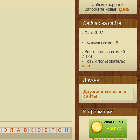
Забыли пароль?
Запросите новый
здесь
.
Сейчас на сайте
·
Гостей: 32
·
Пользователей: 0
·
Всего пользователей:
7,129
·
Новый пользователь:
Vera
Друзья
Друзья и полезные
сайты
Информация
Ю
Я
A
B
C
D
E
F
G
H