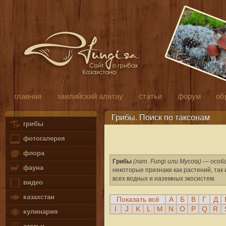
главная
заилийский алатау
статьи
форум
об
Грибы. Поиск по таксонам
грибы
фотогалерея
флора
Грибы
(лат. Fungi или Mycota)
— особа
фауна
некоторые признаки как растений, та
всех водных и наземных экосистем.
видео
казахстан
Показать всё
А
Б
В
Г
Д
I
J
K
L
M
N
O
P
Q
R
кулинария