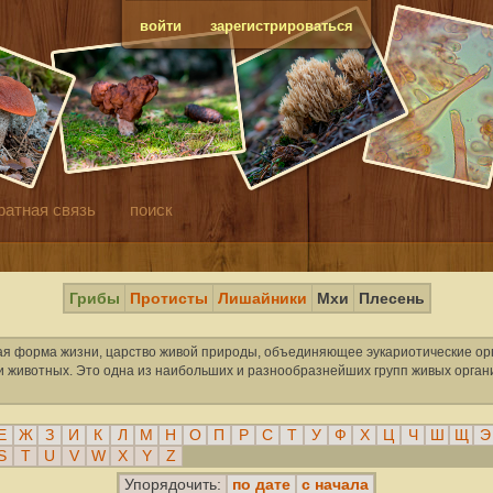
войти
зарегистрироваться
ратная связь
поиск
Грибы
Протисты
Лишайники
Мхи
Плесень
я форма жизни, царство живой природы, объединяющее эукариотические ор
к и животных. Это одна из наибольших и разнообразнейших групп живых орга
Е
Ж
З
И
К
Л
М
Н
О
П
Р
С
Т
У
Ф
Х
Ц
Ч
Ш
Щ
Э
S
T
U
V
W
X
Y
Z
по дате
с начала
Упорядочить: