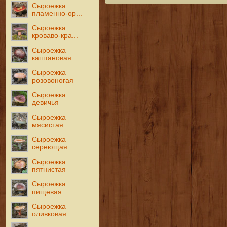
Сыроежка
пламенно-ор...
Сыроежка
кроваво-кра...
Сыроежка
каштановая
Сыроежка
розовоногая
Сыроежка
девичья
Сыроежка
мясистая
Сыроежка
сереющая
Сыроежка
пятнистая
Сыроежка
пищевая
Сыроежка
оливковая