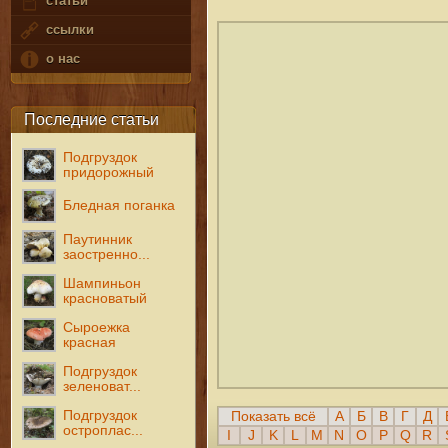
статьи
ссылки
о нас
Последние статьи
Подгруздок
придорожный
Бледная поганка
Паутинник
заостренно...
Шампиньон
красноватый
Сыроежка
красная
Подгруздок
зеленоват...
Подгруздок
Показать всё
А
Б
В
Г
Д
остроплас...
I
J
K
L
M
N
O
P
Q
R