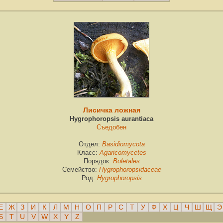
Лисичка ложная
Hygrophoropsis aurantiaca
Съедобен
Отдел:
Basidiomycota
Класс:
Agaricomycetes
Порядок:
Boletales
Семейство:
Hygrophoropsidaceae
Род:
Hygrophoropsis
Е
Ж
З
И
К
Л
М
Н
О
П
Р
С
Т
У
Ф
Х
Ц
Ч
Ш
Щ
Э
S
T
U
V
W
X
Y
Z