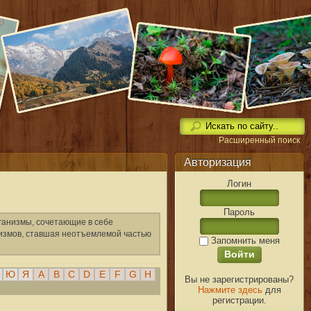
Расширенный поиск
Авторизация
Логин
Пароль
ганизмы, сочетающие в себе
низмов, ставшая неотъемлемой частью
Запомнить меня
Ю
Я
A
B
C
D
E
F
G
H
Вы не зарегистрированы?
Нажмите здесь
для
регистрации.