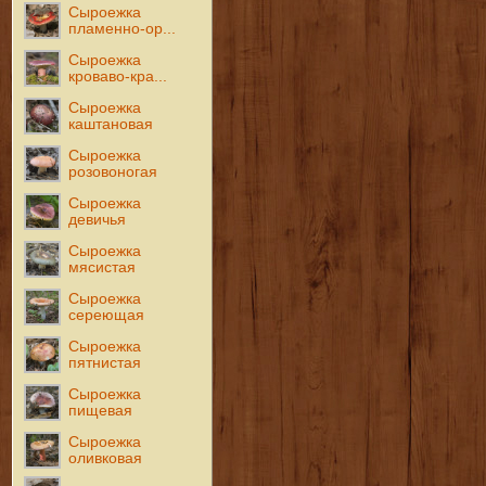
Сыроежка
пламенно-ор...
Сыроежка
кроваво-кра...
Сыроежка
каштановая
Сыроежка
розовоногая
Сыроежка
девичья
Сыроежка
мясистая
Сыроежка
сереющая
Сыроежка
пятнистая
Сыроежка
пищевая
Сыроежка
оливковая