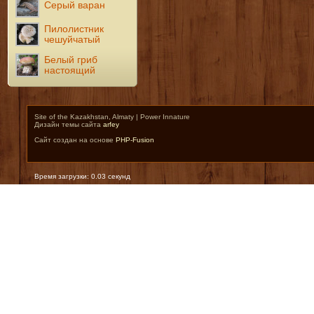
Серый варан
Пилолистник
чешуйчатый
Белый гриб
настоящий
Site of the Kazakhstan, Almaty | Power Innature
Дизайн темы сайта
arfey
Сайт создан на основе
PHP-Fusion
Время загрузки: 0.03 секунд