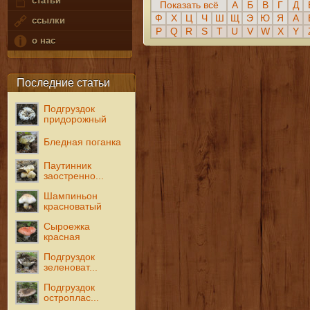
статьи
Показать всё
А
Б
В
Г
Д
Ф
Х
Ц
Ч
Ш
Щ
Э
Ю
Я
A
ссылки
P
Q
R
S
T
U
V
W
X
Y
о нас
Последние статьи
Подгруздок
придорожный
Бледная поганка
Паутинник
заостренно...
Шампиньон
красноватый
Сыроежка
красная
Подгруздок
зеленоват...
Подгруздок
остроплас...