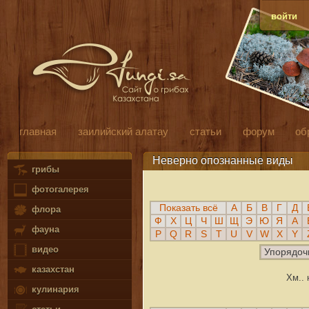
войти
главная
заилийский алатау
статьи
форум
об
Неверно опознанные виды
грибы
фотогалерея
Показать всё
А
Б
В
Г
Д
флора
Ф
Х
Ц
Ч
Ш
Щ
Э
Ю
Я
A
фауна
P
Q
R
S
T
U
V
W
X
Y
видео
Упорядоч
казахстан
Хм.. 
кулинария