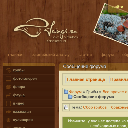
войти
главная
заилийский алатау
статьи
форум
об
Сообщение форума
грибы
фотогалерея
Главная страница
Правил
флора
Форум
» Грибы »
Все прочее о
фауна
Сообщение форума
видео
Тема:
Сбор грибов = браконь
казахстан
кулинария
Извините, у вас нет доступа к
необходимых прав,