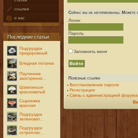
статьи
ссылки
Сейчас вы не авторизованы. Можете с
о нас
Логин:
Пароль:
Последние статьи
Подгруздок
Запомнить меня
придорожный
Бледная поганка
Паутинник
Полезные ссылки
заостренно...
Восстановление пароля
Шампиньон
Регистрация
красноватый
Связь с администрацией форума
Сыроежка
Ве
красная
Подгруздок
зеленоват...
Подгруздок
остроплас...