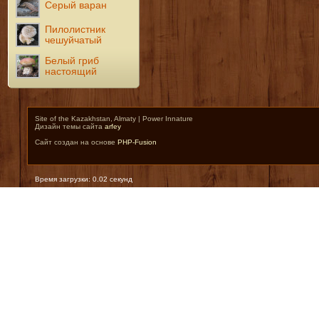
Серый варан
Пилолистник
чешуйчатый
Белый гриб
настоящий
Site of the Kazakhstan, Almaty | Power Innature
Дизайн темы сайта
arfey
Сайт создан на основе
PHP-Fusion
Время загрузки: 0.02 секунд