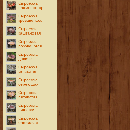
Сыроежка
пламенно-ор...
Сыроежка
кроваво-кра...
Сыроежка
каштановая
Сыроежка
розовоногая
Сыроежка
девичья
Сыроежка
мясистая
Сыроежка
сереющая
Сыроежка
пятнистая
Сыроежка
пищевая
Сыроежка
оливковая