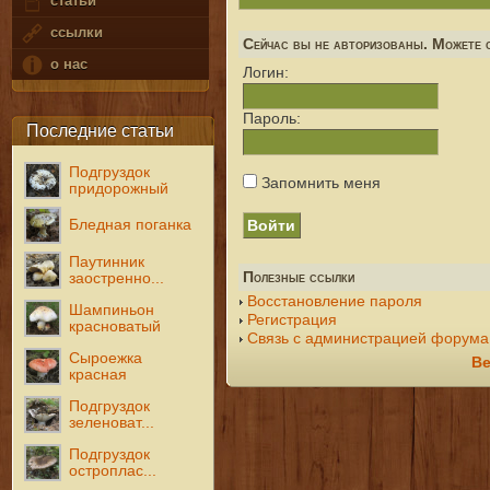
статьи
ссылки
Сейчас вы не авторизованы. Можете с
о нас
Логин:
Пароль:
Последние статьи
Подгруздок
Запомнить меня
придорожный
Бледная поганка
Паутинник
Полезные ссылки
заостренно...
Восстановление пароля
Шампиньон
Регистрация
красноватый
Связь с администрацией форума
Сыроежка
Ве
красная
Подгруздок
зеленоват...
Подгруздок
остроплас...