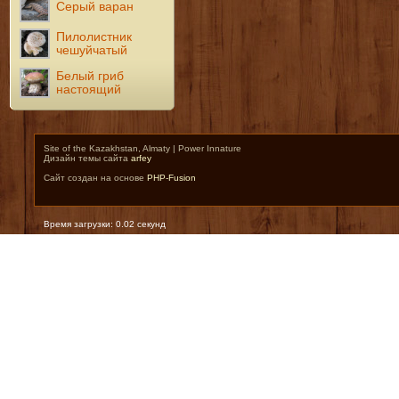
Серый варан
Пилолистник
чешуйчатый
Белый гриб
настоящий
Site of the Kazakhstan, Almaty | Power Innature
Дизайн темы сайта
arfey
Сайт создан на основе
PHP-Fusion
Время загрузки: 0.02 секунд