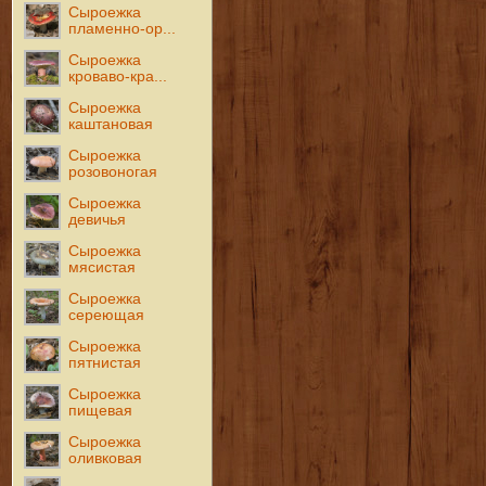
Сыроежка
пламенно-ор...
Сыроежка
кроваво-кра...
Сыроежка
каштановая
Сыроежка
розовоногая
Сыроежка
девичья
Сыроежка
мясистая
Сыроежка
сереющая
Сыроежка
пятнистая
Сыроежка
пищевая
Сыроежка
оливковая