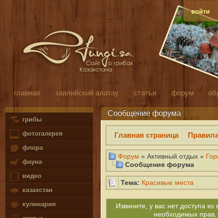
войти
главная
заилийский алатау
статьи
форум
об
Сообщение форума
грибы
фотогалерея
Главная страница
Правил
флора
Форум
» Активный отдых »
Гор
фауна
Сообщение форума
видео
Тема:
Красивые места
казахстан
кулинария
Извините, у вас нет доступа к
необходимых прав,