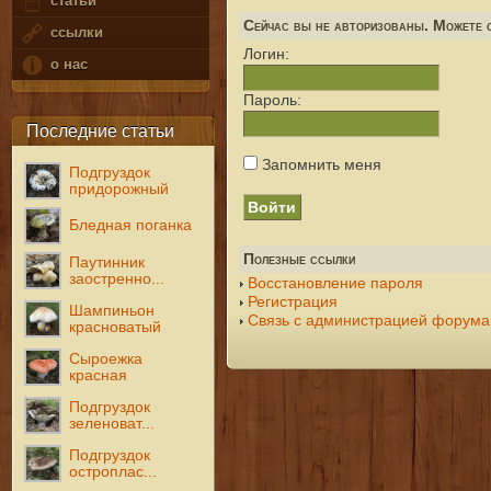
статьи
Сейчас вы не авторизованы. Можете с
ссылки
Логин:
о нас
Пароль:
Последние статьи
Запомнить меня
Подгруздок
придорожный
Бледная поганка
Полезные ссылки
Паутинник
заостренно...
Восстановление пароля
Регистрация
Шампиньон
Связь с администрацией форума
красноватый
Сыроежка
красная
Подгруздок
зеленоват...
Подгруздок
остроплас...