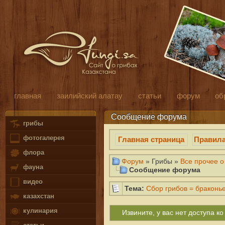
главная
заилийский алатау
статьи
форум
об
Сообщение форума
грибы
фотогалерея
Главная страница
Правил
флора
Форум
» Грибы »
Все прочее о
фауна
Сообщение форума
видео
Тема:
Сбор грибов = браконь
казахстан
кулинария
Извините, у вас нет доступа 