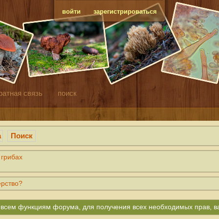
войти
зарегистрироваться
ратная связь
поиск
а
Поиск
 грибах
ерство?
ко всем функциям форума, для получения всех необходимых прав, 