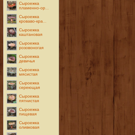
Сыроежка
пламенно-ор...
Сыроежка
кроваво-кра...
Сыроежка
каштановая
Сыроежка
розовоногая
Сыроежка
девичья
Сыроежка
мясистая
Сыроежка
сереющая
Сыроежка
пятнистая
Сыроежка
пищевая
Сыроежка
оливковая